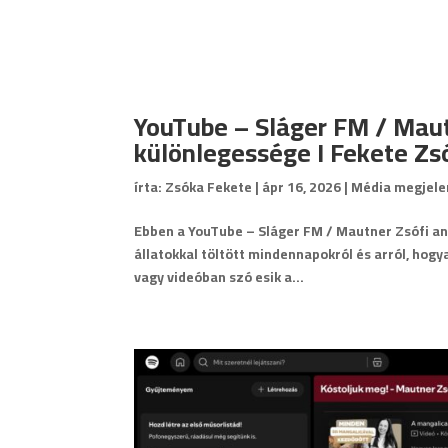
YouTube – Sláger FM / Maut
különlegessége I Fekete Zs
írta:
Zsóka Fekete
|
ápr 16, 2026
|
Média megjele
Ebben a YouTube – Sláger FM / Mautner Zsófi 
állatokkal töltött mindennapokról és arról, hogy
vagy videóban szó esik a...