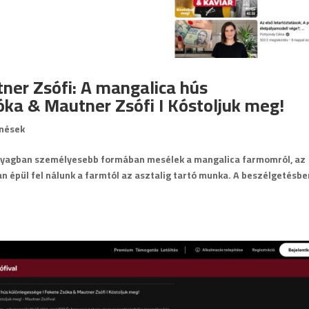
ner Zsófi: A mangalica hús
óka & Mautner Zsófi I Kóstoljuk meg!
nések
anyagban személyesebb formában mesélek a mangalica farmomról, az
an épül fel nálunk a farmtól az asztalig tartó munka. A beszélgetésbe