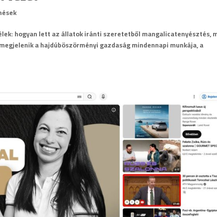
nések
ek: hogyan lett az állatok iránti szeretetből mangalicatenyésztés, 
n megjelenik a hajdúböszörményi gazdaság mindennapi munkája, a