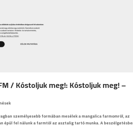
FM / Kóstoljuk meg!: Kóstoljuk meg! –
nések
anyagban személyesebb formában mesélek a mangalica farmomról, az
an épül fel nálunk a farmtól az asztalig tartó munka. A beszélgetésbe