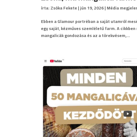
írta:
Zsóka Fekete
|
jún 19, 2026
|
Média megjele
Ebben a Glamour portréban a saját utamról mesél
egy saját, kézműves szemléletű farm. A cikkbe
mangalicák gondozása és az a törekvésem,...