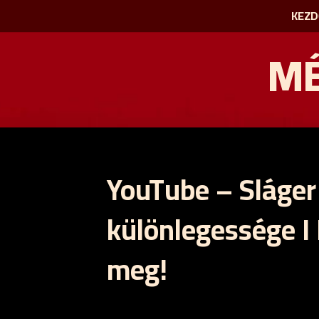
KEZD
MÉ
YouTube – Sláger
különlegessége I
meg!