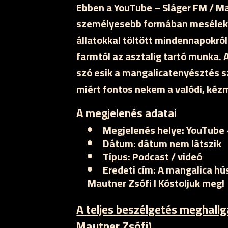
Ebben a YouTube – Sláger FM / M
személyesebb formában mesélek 
állatokkal töltött mindennapokról 
farmtól az asztalig tartó munka.
szó esik a mangalicatenyésztés szé
miért fontos nekem a valódi, ké
A megjelenés adatai
Megjelenés helye:
YouTube –
Dátum:
dátum nem látszik
Típus:
Podcast / videó
Eredeti cím:
A mangalica hús
Mautner Zsófi I Kóstoljuk meg!
A teljes beszélgetés meghall
Mautner Zsófi)