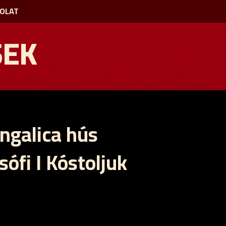
OLAT
SEK
ngalica hús
ófi I Kóstoljuk