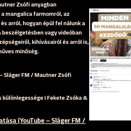
autner Zsófi anyagban
a mangalica farmomról, az
és arról, hogyan épül fel nálunk a
 A beszélgetésben vagy videóban
pségeiről, kihívásairól és arról is,
zműves minőség.
 Sláger FM / Mautner Zsófi
 különlegessége I Fekete Zsóka &
gatása (YouTube – Sláger FM /