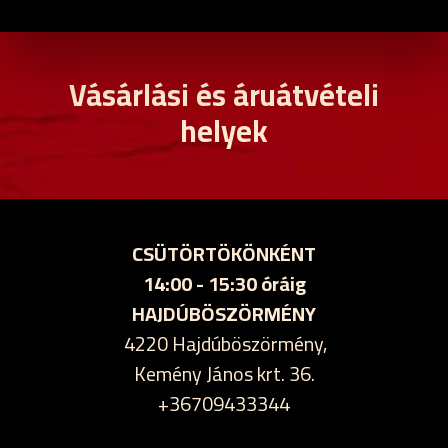
Vásárlási és áruátvételi
helyek
CSÜTÖRTÖKÖNKÉNT
14:00 - 15:30 óráig
HAJDÚBÖSZÖRMÉNY
4220 Hajdúböszörmény,
Kemény János krt. 36.
+36709433344