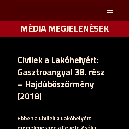
MÉDIA MEGJELENÉSEK
Civilek a Lakóhelyért:
Gasztroangyal 38. rész
– Hajdúböszörmény
(2018)
Ebben a Civilek a Lakóhelyért
megjelenésben a Fekete Zsóka