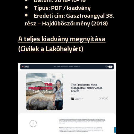
Típus:
PDF / kiadvány
Eredeti cím:
Gasztroangyal 38.
rész – Hajdúböszörmény (2018)
A teljes kiadvány megnyitása
(Civilek a Lakóhelyért)