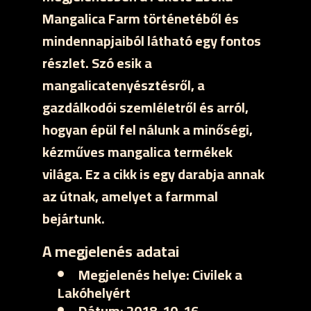
Mangalica Farm történetéből és
mindennapjaiból látható egy fontos
részlet. Szó esik a
mangalicatenyésztésről, a
gazdálkodói szemléletről és arról,
hogyan épül fel nálunk a minőségi,
kézműves mangalica termékek
világa. Ez a cikk is egy darabja annak
az útnak, amelyet a farmmal
bejártunk.
A megjelenés adatai
Megjelenés helye:
Civilek a
Lakóhelyért
Dátum:
2018-10-16