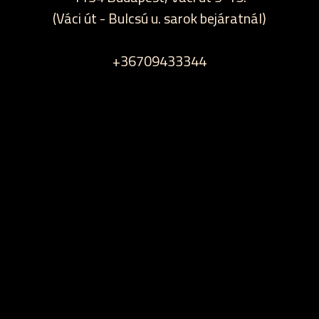
(Váci út - Bulcsú u. sarok bejáratnál)
+36709433344