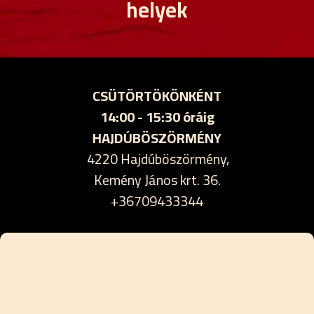
helyek
CSÜTÖRTÖKÖNKÉNT
14:00 - 15:30 óráig
HAJDÚBÖSZÖRMÉNY
4220 Hajdúböszörmény,
Kemény János krt. 36.
+36709433344