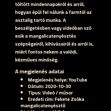
töltött mindennapokról és arról,
hogyan épül fel nálunk a farmtól az
asztalig tartó munka. A
beszélgetésben vagy videóban szó
esik a mangalicatenyésztés
szépségeiről, kihívásairól és arról is,
miért fontos nekem a valódi,
kézműves minőség.
A megjelenés adatai
Megjelenés helye:
YouTube
Dátum:
2020-10-30
Típus:
Videó / műsor
Eredeti cím:
Fekete Zsóka
mangalicatenyésztő