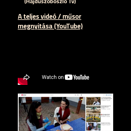
(Hajdúszoboszló Tv)
A teljes videó / műsor
megnyitása (YouTube)