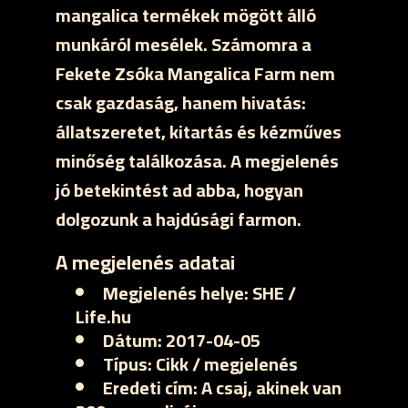
mangalica termékek mögött álló
munkáról mesélek. Számomra a
Fekete Zsóka Mangalica Farm nem
csak gazdaság, hanem hivatás:
állatszeretet, kitartás és kézműves
minőség találkozása. A megjelenés
jó betekintést ad abba, hogyan
dolgozunk a hajdúsági farmon.
A megjelenés adatai
Megjelenés helye:
SHE /
Life.hu
Dátum:
2017-04-05
Típus:
Cikk / megjelenés
Eredeti cím:
A csaj, akinek van