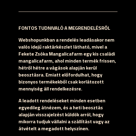
FONTOS TUDNIVALÓ A MEGRENDELÉSRŐL
Webshopunkban a rendelés leadásakor nem
valós idejű raktárkészlet látható, mivel a
Fekete Zsóka Mangalicafarm egy kis családi
mangalicafarm, ahol minden termék frissen,
hétről hétre a vágások alapján kerül
beosztásra. Emiatt előfordulhat, hogy
bizonyos termékekből csak korlátozott
mennyiség áll rendelkezésre.
A leadott rendeléseket minden esetben
egyedileg átnézem, és a heti beosztás
alapján visszajelzést küldök arról, hogy
mikorra tudjuk vállalni a szállítást vagy az
átvételt a megadott helyszínen.