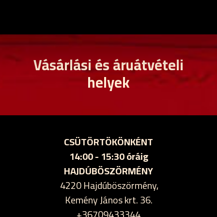
Vásárlási és áruátvételi
helyek
CSÜTÖRTÖKÖNKÉNT
14:00 - 15:30 óráig
HAJDÚBÖSZÖRMÉNY
4220 Hajdúböszörmény,
Kemény János krt. 36.
+36709433344