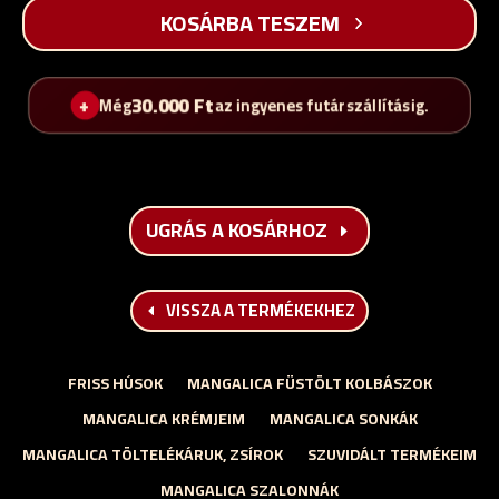
KOSÁRBA TESZEM
30.000
Ft
Még
az ingyenes futárszállításig.
UGRÁS A KOSÁRHOZ
VISSZA A TERMÉKEKHEZ
FRISS HÚSOK
MANGALICA FÜSTÖLT KOLBÁSZOK
MANGALICA KRÉMJEIM
MANGALICA SONKÁK
MANGALICA TÖLTELÉKÁRUK, ZSÍROK
SZUVIDÁLT TERMÉKEIM
MANGALICA SZALONNÁK