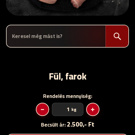
Fül, farok
Rendelés mennyiség:
Fül,
−
+
kg
farok
mennyiség
2.500,- Ft
Becsült ár: