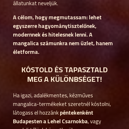
állatunkat neveljük.
A célom, hogy megmutassam: lehet
egyszerre hagyománytisztelőnek,
modernnek és hitelesnek lenni. A
mangalica számunkra nem üzlet, hanem
életforma.
KÓSTOLD ÉS TAPASZTALD
MEG A KÜLÖNBSÉGET!
Ha igazi, adalékmentes, kézműves
mangalica-termékeket szeretnél kóstolni,
látogass el hozzánk
péntekenként
Budapesten a Lehel Csarnokba
, vagy