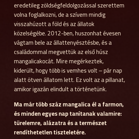
eredetileg zöldségfeldolgozással szerettem
volna foglalkozni, de a szívem mindig
visszahúzott a föld és az állatok
közelségébe. 2012-ben, huszonhat évesen
vágtam bele az állattenyésztésbe, és a
családommal megvettük az első húsz
mangalicakocát. Mire megérkeztek,
kiderült, hogy több is vemhes volt – pár nap
alatt ötven állatom lett. Ez volt az a pillanat,
amikor igazán elindult a történetünk.
Ma már több száz mangalica él a farmon,
és minden egyes nap tanítanak valamire:
türelemre, alázatra és a természet
rendíthetetlen tiszteletére.