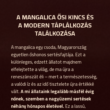
A MANGALICA ŐSI KINCS ÉS
A MODERN TÁPLÁLKOZÁS
TALÁLKOZÁSA
A mangalica egy csoda, Magyarország
egyetlen őshonos sertésfajtája. Ezt a
különleges, edzett állatot majdnem
elfelejtette a világ, de ma újra a
reneszánszát éli – mert a természetesség,
a valódi íz és az idő tisztelete újra értékké
vált.
A mi állataink legalább másfél évig
nőnek, szemben a nagyüzemi sertések
néhány hónapos életével.
Ez a lassú,