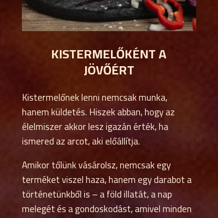
KISTERMELŐKÉNT A
JÖVŐÉRT
Kistermelőnek lenni nemcsak munka,
hanem küldetés. Hiszek abban, hogy az
élelmiszer akkor lesz igazán érték, ha
ismered az arcot, aki előállítja.
Amikor tőlünk vásárolsz, nemcsak egy
terméket viszel haza, hanem egy darabot a
történetünkből is – a föld illatát, a nap
melegét és a gondoskodást, amivel minden