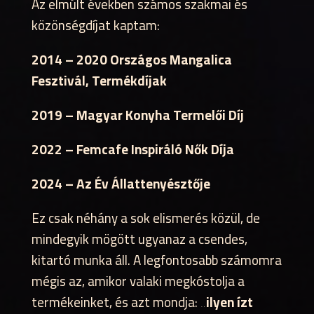
Az elmúlt években számos szakmai és
közönségdíjat kaptam:
2014 – 2020 Országos Mangalica
Fesztivál, Termékdíjak
2019 – Magyar Konyha Termelői Díj
2022 – Femcafe Inspiráló Nők Díja
2024 – Az Év Állattenyésztője
Ez csak néhány a sok elismerés közül, de
mindegyik mögött ugyanaz a csendes,
kitartó munka áll. A legfontosabb számomra
mégis az, amikor valaki megkóstolja a
termékeinket, és azt mondja:
„ilyen ízt