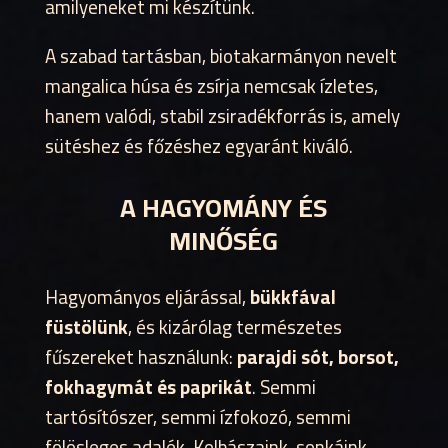
amilyeneket mi készítünk.
A szabad tartásban, biotakarmányon nevelt
mangalica húsa és zsírja nemcsak ízletes,
hanem valódi, stabil zsiradékforrás is, amely
sütéshez és főzéshez egyaránt kiváló.
A HAGYOMÁNY ÉS
MINŐSÉG
Hagyományos eljárással,
bükkfával
füstölünk
, és kizárólag természetes
fűszereket használunk:
parajdi sót, borsot,
fokhagymát és paprikát
. Semmi
tartósítószer, semmi ízfokozó, semmi
fölösleges adalék. Kolbászaink, sonkáink,