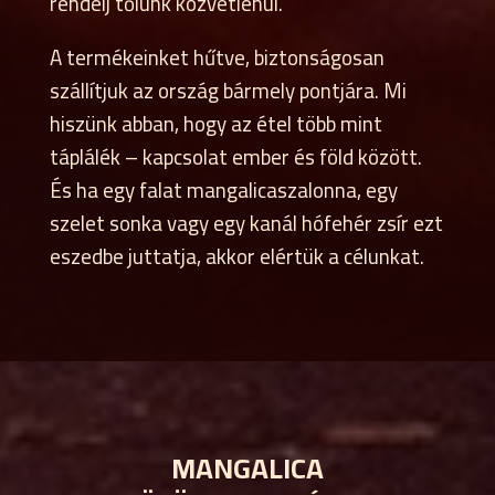
rendelj tőlünk közvetlenül.
A termékeinket hűtve, biztonságosan
szállítjuk az ország bármely pontjára. Mi
hiszünk abban, hogy az étel több mint
táplálék – kapcsolat ember és föld között.
És ha egy falat mangalicaszalonna, egy
szelet sonka vagy egy kanál hófehér zsír ezt
eszedbe juttatja, akkor elértük a célunkat.
MANGALICA