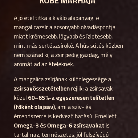
KOBE MARHÁJA”
A jó étel titka a kiváló alapanyag. A
mangalicazsír alacsonyabb olvadáspontja
miatt krémesebb, lágyabb és ízletesebb,
mint más sertészsíroké. A hús sütés közben
nem szárad ki, a zsír pedig gazdag, mély
aromát ad az ételeknek.
A mangalica zsírjának különlegessége a
zsírsavösszetételben
rejlik: a zsírsavak
közel
60–65%-a egyszeresen telítetlen
(főként olajsav)
, ami a szív- és
érrendszerre is kedvező hatású. Emellett
Omega-3 és Omega-6 zsírsavakat
is
tartalmaz, természetes, jól felszívódó