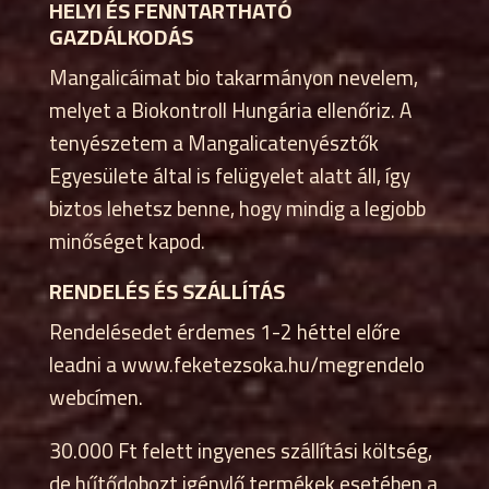
HELYI ÉS FENNTARTHATÓ
GAZDÁLKODÁS
Mangalicáimat bio takarmányon nevelem,
melyet a Biokontroll Hungária ellenőriz. A
tenyészetem a Mangalicatenyésztők
Egyesülete által is felügyelet alatt áll, így
biztos lehetsz benne, hogy mindig a legjobb
minőséget kapod.
RENDELÉS ÉS SZÁLLÍTÁS
Rendelésedet érdemes 1-2 héttel előre
leadni a www.feketezsoka.hu/megrendelo
webcímen.
30.000 Ft felett ingyenes szállítási költség,
de hűtődobozt igénylő termékek esetében a