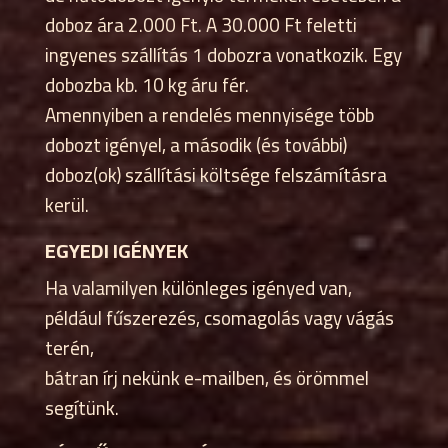
doboz ára 2.000 Ft. A 30.000 Ft feletti
ingyenes szállítás 1 dobozra vonatkozik. Egy
dobozba kb. 10 kg áru fér.
Amennyiben a rendelés mennyisége több
dobozt igényel, a második (és további)
doboz(ok) szállítási költsége felszámításra
kerül.
EGYEDI IGÉNYEK
Ha valamilyen különleges igényed van,
például fűszerezés, csomagolás vagy vágás
terén,
bátran írj nekünk e-mailben, és örömmel
segítünk.