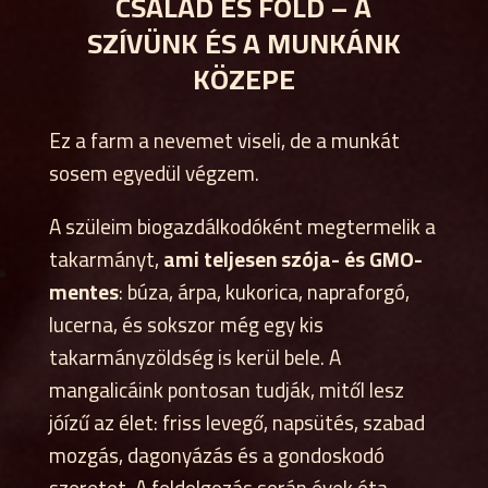
CSALÁD ÉS FÖLD – A
SZÍVÜNK ÉS A MUNKÁNK
KÖZEPE
Ez a farm a nevemet viseli, de a munkát
sosem egyedül végzem.
A szüleim biogazdálkodóként megtermelik a
takarmányt,
ami teljesen szója- és GMO-
mentes
: búza, árpa, kukorica, napraforgó,
lucerna, és sokszor még egy kis
takarmányzöldség is kerül bele. A
mangalicáink pontosan tudják, mitől lesz
jóízű az élet: friss levegő, napsütés, szabad
mozgás, dagonyázás és a gondoskodó
szeretet. A feldolgozás során évek óta