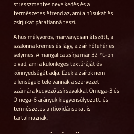
stresszmentes nevelkedés és a
természetes étrend az, ami a húsukat és
zsírjukat páratlanná teszi.
A hús mélyvörös, márványosan átszőtt, a
szalonna krémes és lágy, a zsír hófehér és
selymes. A mangalica zsírja már 32 °C-on
olvad, ami a különleges textúráját és
könnyedségét adja. Ezek a zsírok nem
ellenségek: tele vannak a szervezet
számára kedvező zsírsavakkal, Omega-3 és
Omega-6 arányuk kiegyensúlyozott, és
természetes antioxidánsokat is
tartalmaznak.