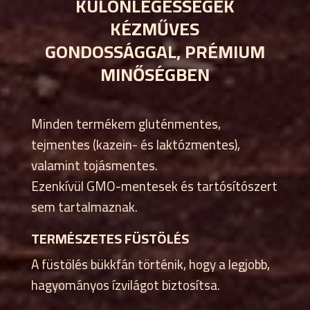
KÜLÖNLEGESSÉGEK
KÉZMŰVES
GONDOSSÁGGAL, PRÉMIUM
MINŐSÉGBEN
Minden termékem gluténmentes,
tejmentes (kazein- és laktózmentes),
valamint tojásmentes.
Ezenkívül GMO-mentesek és tartósítószert
sem tartalmaznak.
TERMÉSZETES FÜSTÖLÉS
A füstölés bükkfán történik, hogy a legjobb,
hagyományos ízvilágot biztosítsa.