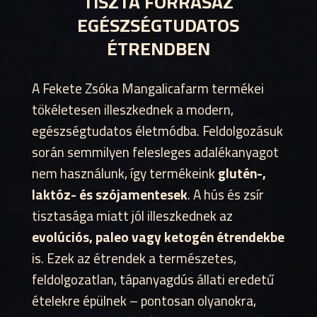
TISZTA FORRÁSAZ
EGÉSZSÉGTUDATOS
ÉTRENDBEN
A Fekete Zsóka Mangalicafarm termékei
tökéletesen illeszkednek a modern,
egészségtudatos életmódba. Feldolgozásuk
során semmilyen felesleges adalékanyagot
nem használunk, így termékeink
glutén-,
laktóz- és szójamentesek
. A hús és zsír
tisztasága miatt jól illeszkednek az
evolúciós, paleo vagy ketogén étrendekbe
is. Ezek az étrendek a természetes,
feldolgozatlan, tápanyagdús állati eredetű
ételekre épülnek – pontosan olyanokra,