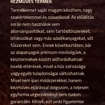
KÉZMŰVES TERMÉK
Termékeimet saját magam készítem, nagy
szakértelemmel és odaadással. Az előállítás
során nem használok sem
állományjavítókat, sem tartósítószereket,
ízfokozókat vagy más adalékanyagokat, sőt
fűszereket sem. Ennek következtében, bár
az alapanyagok prémium minőségűek, a
késztermékek között előfordulhatnak
kisebb eltérések, mivel a hús zsírossága
vagy egyéb tulajdonságai változhatnak.
Mivel nem ipari módszerekkel, hanem
kézműves eljárással dolgozom, a teljesen
egyforma végeredményt nem tudom
garantálni. Kérlek, ezt vedd figyelembe