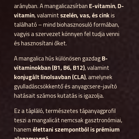
arányban. A mangalicazsírban
E-vitamin
,
D-
vitamin
, valamint
szelén, vas, és cink
is
található – mind biohasznosuló formában,
vagyis a szervezet könnyen fel tudja venni
és hasznosítani őket.
A mangalica hús különösen gazdag
B-
vitaminokban (B1, B6, B12)
, valamint
konjugált linolsavban (CLA)
, amelynek
gyulladáscsökkentő és anyagcsere-javító
hatásait számos kutatás is igazolja.
Ez a tápláló, természetes tápanyagprofil
teszi a mangalicát nemcsak gasztronómiai,
hanem
élettani szempontból is prémium
alapanyaggá
.