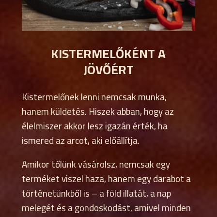
KISTERMELŐKÉNT A
JÖVŐÉRT
Kistermelőnek lenni nemcsak munka,
hanem küldetés. Hiszek abban, hogy az
élelmiszer akkor lesz igazán érték, ha
ismered az arcot, aki előállítja.
Amikor tőlünk vásárolsz, nemcsak egy
terméket viszel haza, hanem egy darabot a
történetünkből is – a föld illatát, a nap
melegét és a gondoskodást, amivel minden