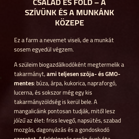
CSALÁD ÉS FÖLD – A
SZÍVÜNK ÉS A MUNKÁNK
KÖZEPE
Ez a farm a nevemet viseli, de a munkát
sosem egyedül végzem.
A szüleim biogazdálkodóként megtermelik a
takarmányt,
ami teljesen szója- és GMO-
mentes
: búza, árpa, kukorica, napraforgó,
lucerna, és sokszor még egy kis
takarmányzöldség is kerül bele. A
mangalicáink pontosan tudják, mitől lesz
jóízű az élet: friss levegő, napsütés, szabad
mozgás, dagonyázás és a gondoskodó
szeretet. A feldolgozás során évek óta