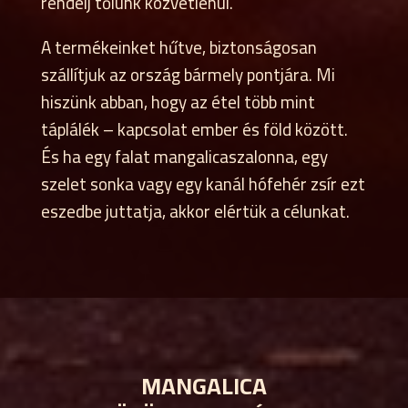
rendelj tőlünk közvetlenül.
A termékeinket hűtve, biztonságosan
szállítjuk az ország bármely pontjára. Mi
hiszünk abban, hogy az étel több mint
táplálék – kapcsolat ember és föld között.
És ha egy falat mangalicaszalonna, egy
szelet sonka vagy egy kanál hófehér zsír ezt
eszedbe juttatja, akkor elértük a célunkat.
MANGALICA