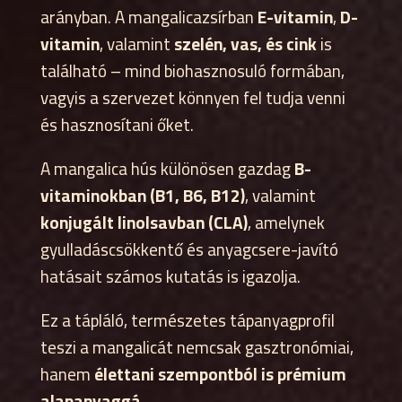
arányban. A mangalicazsírban
E-vitamin
,
D-
vitamin
, valamint
szelén, vas, és cink
is
található – mind biohasznosuló formában,
vagyis a szervezet könnyen fel tudja venni
és hasznosítani őket.
A mangalica hús különösen gazdag
B-
vitaminokban (B1, B6, B12)
, valamint
konjugált linolsavban (CLA)
, amelynek
gyulladáscsökkentő és anyagcsere-javító
hatásait számos kutatás is igazolja.
Ez a tápláló, természetes tápanyagprofil
teszi a mangalicát nemcsak gasztronómiai,
hanem
élettani szempontból is prémium
alapanyaggá
.