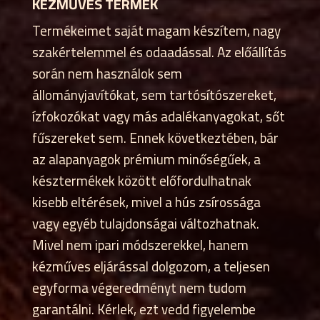
KÉZMŰVES TERMÉK
Termékeimet saját magam készítem, nagy
szakértelemmel és odaadással. Az előállítás
során nem használok sem
állományjavítókat, sem tartósítószereket,
ízfokozókat vagy más adalékanyagokat, sőt
fűszereket sem. Ennek következtében, bár
az alapanyagok prémium minőségűek, a
késztermékek között előfordulhatnak
kisebb eltérések, mivel a hús zsírossága
vagy egyéb tulajdonságai változhatnak.
Mivel nem ipari módszerekkel, hanem
kézműves eljárással dolgozom, a teljesen
egyforma végeredményt nem tudom
garantálni. Kérlek, ezt vedd figyelembe