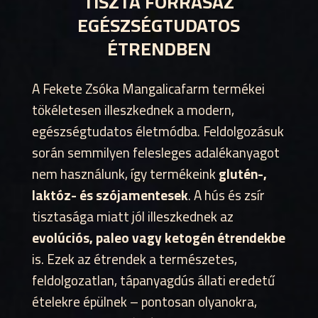
TISZTA FORRÁSAZ
EGÉSZSÉGTUDATOS
ÉTRENDBEN
A Fekete Zsóka Mangalicafarm termékei
tökéletesen illeszkednek a modern,
egészségtudatos életmódba. Feldolgozásuk
során semmilyen felesleges adalékanyagot
nem használunk, így termékeink
glutén-,
laktóz- és szójamentesek
. A hús és zsír
tisztasága miatt jól illeszkednek az
evolúciós, paleo vagy ketogén étrendekbe
is. Ezek az étrendek a természetes,
feldolgozatlan, tápanyagdús állati eredetű
ételekre épülnek – pontosan olyanokra,