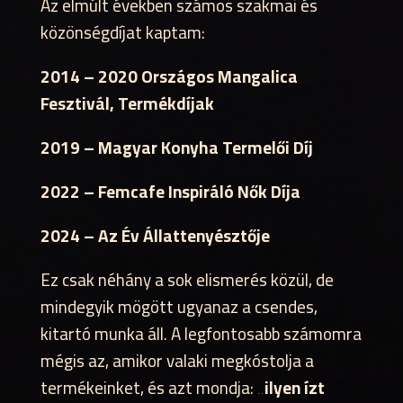
Az elmúlt években számos szakmai és
közönségdíjat kaptam:
2014 – 2020 Országos Mangalica
Fesztivál, Termékdíjak
2019 – Magyar Konyha Termelői Díj
2022 – Femcafe Inspiráló Nők Díja
2024 – Az Év Állattenyésztője
Ez csak néhány a sok elismerés közül, de
mindegyik mögött ugyanaz a csendes,
kitartó munka áll. A legfontosabb számomra
mégis az, amikor valaki megkóstolja a
termékeinket, és azt mondja:
„ilyen ízt