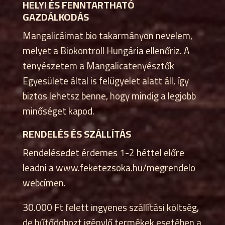
HELYI ÉS FENNTARTHATÓ
GAZDÁLKODÁS
Mangalicáimat bio takarmányon nevelem,
melyet a Biokontroll Hungária ellenőriz. A
tenyészetem a Mangalicatenyésztők
Egyesülete által is felügyelet alatt áll, így
biztos lehetsz benne, hogy mindig a legjobb
minőséget kapod.
RENDELÉS ÉS SZÁLLÍTÁS
Rendelésedet érdemes 1-2 héttel előre
leadni a www.feketezsoka.hu/megrendelo
webcímen.
30.000 Ft felett ingyenes szállítási költség,
de hűtődobozt igénylő termékek esetében a