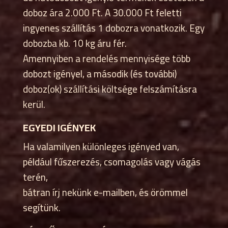
doboz ára 2.000 Ft. A 30.000 Ft feletti
ingyenes szállítás 1 dobozra vonatkozik. Egy
dobozba kb. 10 kg áru fér.
Amennyiben a rendelés mennyisége több
dobozt igényel, a második (és további)
doboz(ok) szállítási költsége felszámításra
kerül.
EGYEDI IGÉNYEK
Ha valamilyen különleges igényed van,
például fűszerezés, csomagolás vagy vágás
terén,
bátran írj nekünk e-mailben, és örömmel
segítünk.