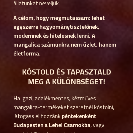
állatunkat neveljük.
A célom, hogy megmutassam: lehet
egyszerre hagyománytisztelőnek,
modernnek és hitelesnek lenni. A
mangalica számunkra nem üzlet, hanem
életforma.
KÓSTOLD ÉS TAPASZTALD
MEG A KÜLÖNBSÉGET!
Ha igazi, adalékmentes, kézműves
mangalica-termékeket szeretnél kóstolni,
látogass el hozzánk
péntekenként
Budapesten a Lehel Csarnokba
, vagy