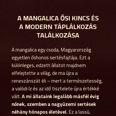
A MANGALICA ŐSI KINCS ÉS
A MODERN TÁPLÁLKOZÁS
TALÁLKOZÁSA
A mangalica egy csoda, Magyarország
egyetlen őshonos sertésfajtája. Ezt a
különleges, edzett állatot majdnem
elfelejtette a világ, de ma újra a
reneszánszát éli – mert a természetesség,
a valódi íz és az idő tisztelete újra értékké
vált.
A mi állataink legalább másfél évig
nőnek, szemben a nagyüzemi sertések
néhány hónapos életével.
Ez a lassú,