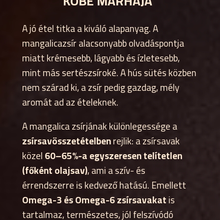
KOBE MARHÁJA”
A jó étel titka a kiváló alapanyag. A
mangalicazsír alacsonyabb olvadáspontja
miatt krémesebb, lágyabb és ízletesebb,
mint más sertészsíroké. A hús sütés közben
nem szárad ki, a zsír pedig gazdag, mély
aromát ad az ételeknek.
A mangalica zsírjának különlegessége a
zsírsavösszetételben
rejlik: a zsírsavak
közel
60–65%-a egyszeresen telítetlen
(főként olajsav)
, ami a szív- és
érrendszerre is kedvező hatású. Emellett
Omega-3 és Omega-6 zsírsavakat
is
tartalmaz, természetes, jól felszívódó