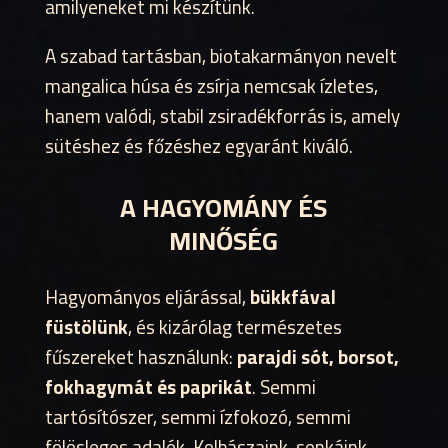
amilyeneket mi készítünk.
A szabad tartásban, biotakarmányon nevelt
mangalica húsa és zsírja nemcsak ízletes,
hanem valódi, stabil zsiradékforrás is, amely
sütéshez és főzéshez egyaránt kiváló.
A HAGYOMÁNY ÉS
MINŐSÉG
Hagyományos eljárással,
bükkfával
füstölünk
, és kizárólag természetes
fűszereket használunk:
parajdi sót, borsot,
fokhagymát és paprikát
. Semmi
tartósítószer, semmi ízfokozó, semmi
fölösleges adalék. Kolbászaink, sonkáink,