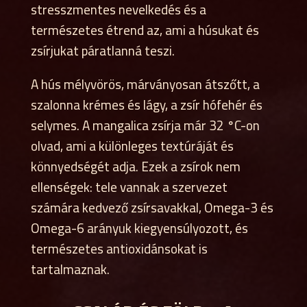
stresszmentes nevelkedés és a
természetes étrend az, ami a húsukat és
zsírjukat páratlanná teszi.
A hús mélyvörös, márványosan átszőtt, a
szalonna krémes és lágy, a zsír hófehér és
selymes. A mangalica zsírja már 32 °C-on
olvad, ami a különleges textúráját és
könnyedségét adja. Ezek a zsírok nem
ellenségek: tele vannak a szervezet
számára kedvező zsírsavakkal, Omega-3 és
Omega-6 arányuk kiegyensúlyozott, és
természetes antioxidánsokat is
tartalmaznak.