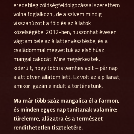
eredetileg zöldségfeldolgozással szerettem
volna foglalkozni, de a szívem mindig
visszahúzott a föld és az állatok
közelségébe. 2012-ben, huszonhat évesen
vágtam bele az állattenyésztésbe, és a
családommal megvettük az első húsz
mangalicakocát. Mire megérkeztek,
kiderült, hogy több is vemhes volt – pár nap
alatt ötven állatom lett. Ez volt az a pillanat,
amikor igazán elindult a történetünk.
Ma már több száz mangalica él a farmon,
és minden egyes nap tanítanak valamire:
türelemre, alázatra és a természet
rendíthetetlen tiszteletére.