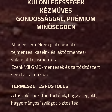
KÜLÖNLEGESSÉGEK
KÉZMŰVES
GONDOSSÁGGAL, PRÉMIUM
MINŐSÉGBEN
Minden termékem gluténmentes,
tejmentes (kazein- és laktózmentes),
valamint tojásmentes.
Ezenkívül GMO-mentesek és tartósítószert
sem tartalmaznak.
TERMÉSZETES FÜSTÖLÉS
A füstölés bükkfán történik, hogy a legjobb,
hagyományos ízvilágot biztosítsa.