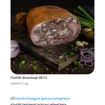
Füstölt disznósajt KETO
6.800
Ft
/ kg
Füstölt felvágott (párizsi jelleg) keto