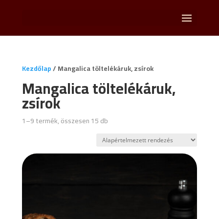
Kezdőlap
/ Mangalica töltelékáruk, zsírok
Mangalica töltelékáruk,
zsírok
1–9 termék, összesen 15 db