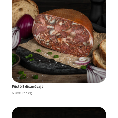
Füstölt disznósajt
6.800
Ft
/ kg