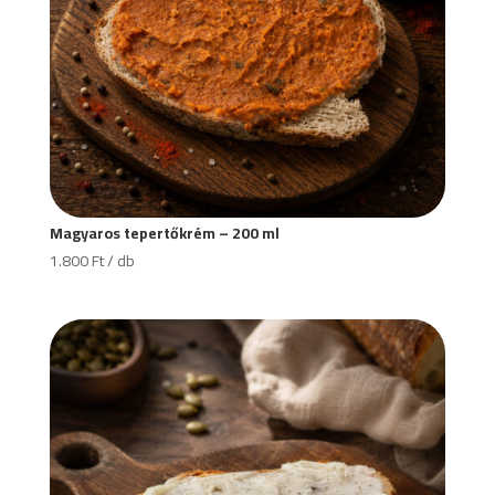
Magyaros tepertőkrém – 200 ml
1.800
Ft
/ db