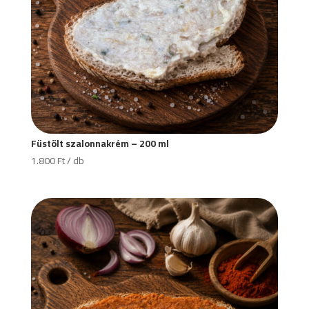
Füstölt szalonnakrém – 200 ml
1.800
Ft
/ db