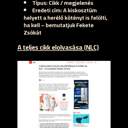
Típus:
Cikk / megjelenés
Eredeti cím:
A kiskosztüm
helyett a herélő kötényt is felölti,
ha kell – bemutatjuk Fekete
Zsókát
A teljes cikk elolvasása (NLC)