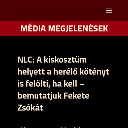
MÉDIA MEGJELENÉSEK
NLC: A kiskosztüm
helyett a herélő kötényt
is felölti, ha kell –
bemutatjuk Fekete
Zsókát