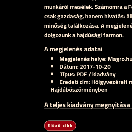
munkáról mesélek. Számomra a F
csak gazdaság, hanem hivatás: ál
minőség találkozása. A megjelené
dolgozunk a hajdúsági farmon.
A megjelenés adatai
Megjelenés helye:
Magro.h
Dátum:
2017-10-20
Típus:
PDF / kiadvány
Eredeti cím:
Hölgyvezérelt 
Hajdúböszörményben
A teljes kiadvány megnyitása
Előző cikk