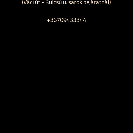
(Váci út - Bulcsú u. sarok bejáratnál)
+36709433344