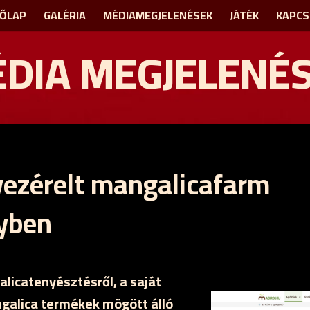
ŐLAP
GALÉRIA
MÉDIAMEGJELENÉSEK
JÁTÉK
KAPCS
DIA MEGJELENÉ
ezérelt mangalicafarm
yben
licatenyésztésről, a saját
galica termékek mögött álló