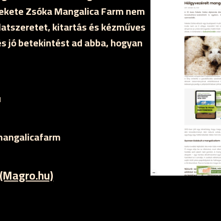
ekete Zsóka Mangalica Farm nem
latszeretet, kitartás és kézműves
s jó betekintést ad abba, hogyan
u
mangalicafarm
 (Magro.hu)