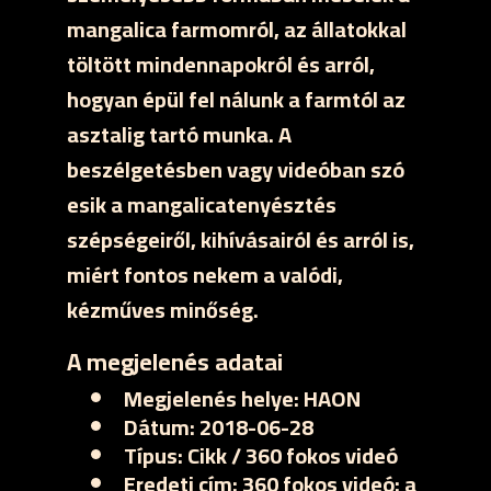
mangalica farmomról, az állatokkal
töltött mindennapokról és arról,
hogyan épül fel nálunk a farmtól az
asztalig tartó munka. A
beszélgetésben vagy videóban szó
esik a mangalicatenyésztés
szépségeiről, kihívásairól és arról is,
miért fontos nekem a valódi,
kézműves minőség.
A megjelenés adatai
Megjelenés helye:
HAON
Dátum:
2018-06-28
Típus:
Cikk / 360 fokos videó
Eredeti cím:
360 fokos videó: a