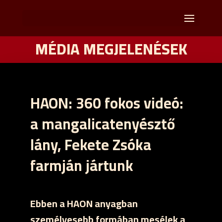
MÉDIA MEGJELENÉSEK
HAON: 360 fokos videó:
a mangalicatenyésztő
lány, Fekete Zsóka
farmján jártunk
Ebben a HAON anyagban
személyesebb formában mesélek a