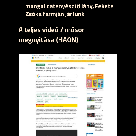
mangalicatenyésztő lány, Fekete
Zsóka farmján jártunk
A teljes videó / műsor
megnyitása (HAON)