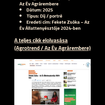
Az Év Agrárembere
Dátum:
2025
Típus:
Díj / portré
Eredeti cím:
Fekete Zsóka – Az
Év Állattenyésztője 2024-ben
A teljes cikk elolvasása
(Agrotrend / Az Év Agrárembere)