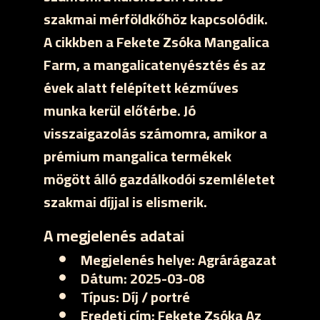
szakmai mérföldkőhöz kapcsolódik.
A cikkben a Fekete Zsóka Mangalica
Farm, a mangalicatenyésztés és az
évek alatt felépített kézműves
munka kerül előtérbe. Jó
visszaigazolás számomra, amikor a
prémium mangalica termékek
mögött álló gazdálkodói szemléletet
szakmai díjjal is elismerik.
A megjelenés adatai
Megjelenés helye:
Agrárágazat
Dátum:
2025-03-08
Típus:
Díj / portré
Eredeti cím:
Fekete Zsóka Az