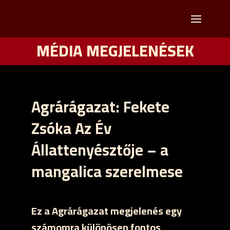
MÉDIA MEGJELENÉSEK
Agrárágazat: Fekete
Zsóka Az Év
Állattenyésztője – a
mangalica szerelmese
Ez a Agrárágazat megjelenés egy
számomra különösen fontos