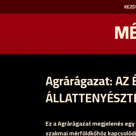
KEZD
MÉ
Agrárágazat: A
ÁLLATTENYÉSZT
Ez a Agrárágazat megjelenés eg
szakmai mérföldkőhöz kapcsolódik