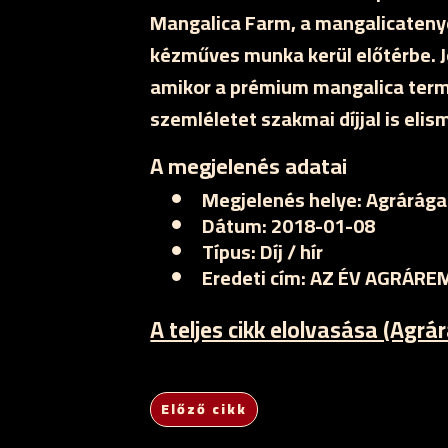
Mangalica Farm, a mangalicatenyé
kézműves munka kerül előtérbe. 
amikor a prémium mangalica term
szemléletet szakmai díjjal is elism
A megjelenés adatai
Megjelenés helye:
Agrárága
Dátum:
2018-01-08
Típus:
Díj / hír
Eredeti cím:
AZ ÉV AGRÁREM
A teljes cikk elolvasása (Agrá
Előző cikk