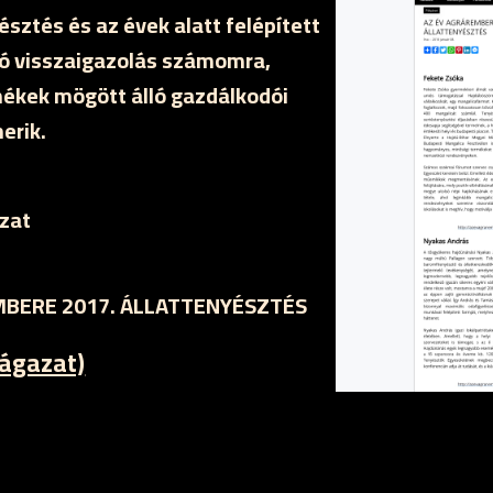
sztés és az évek alatt felépített
Jó visszaigazolás számomra,
ékek mögött álló gazdálkodói
erik.
zat
BERE 2017. ÁLLATTENYÉSZTÉS
rágazat)