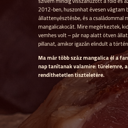
szívem mindig visszahúzott a föld és a
2012-ben, huszonhat évesen vágtam b
állattenyésztésbe, és a családommal 
mangalicakocát. Mire megérkeztek, kide
vemhes volt – pár nap alatt ötven állat
pillanat, amikor igazán elindult a törté
Ma már több száz mangalica él a fa
nap tanítanak valamire: türelemre, 
rendíthetetlen tiszteletére.