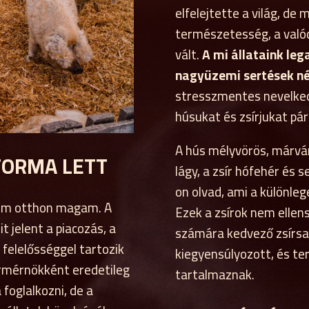
elfelejtette a világ, de
természetesség, a valódi
vált.
A mi állataink le
nagyüzemi sertések né
stresszmentes nevelked
húsukat és zsírjukat pár
A hús mélyvörös, márvá
FORMA LETT
lágy, a zsír hófehér és 
on olvad, ami a különle
em otthon magam. A
Ezek a zsírok nem ellen
jelent a piacozás, a
számára kedvező zsírs
felelősséggel tartozik
kiegyensúlyozott, és te
ermérnökként eredetileg
tartalmaznak.
foglalkozni, de a