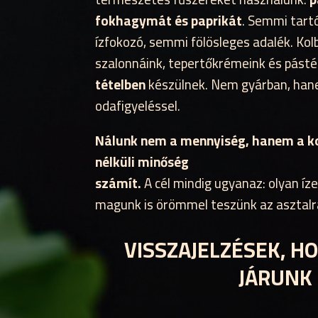
fokhagymát és paprikát
. Semmi tart
ízfokozó, semmi fölösleges adalék. Kol
szalonnáink, tepertőkrémeink és pás
tételben
készülnek. Nem gyárban, han
odafigyeléssel.
Nálunk nem a mennyiség, hanem a
nélküli minőség
számít.
A cél mindig ugyanaz: olyan íz
magunk is örömmel teszünk az asztalr
VISSZAJELZÉSEK, H
JÁRUNK