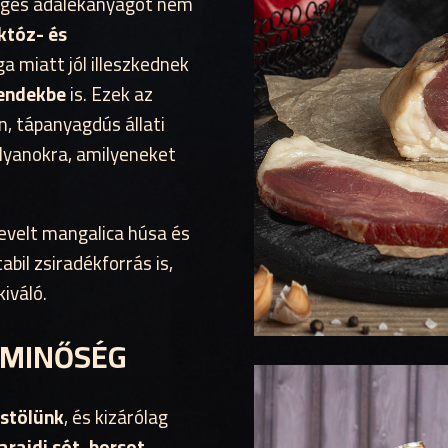
leges adalékanyagot nem
aktóz- és
ga miatt jól illeszkednek
rendekbe
is. Ezek az
n, tápanyagdús állati
lyanokra, amilyeneket
evelt mangalica húsa és
abil zsiradékforrás is,
iváló.
 MINŐSÉG
üstölünk
, és kizárólag
arajdi sót, borsot,