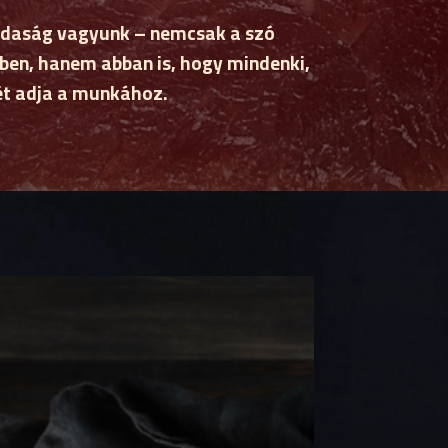
zdaság vagyunk – nemcsak a szó
en, hanem abban is, hogy mindenki,
vét adja a munkához.