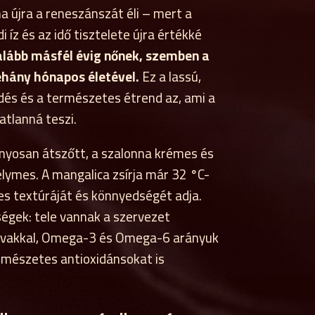
 ma újra a reneszánszát éli – mert a
 íz és az idő tisztelete újra értékké
galább másfél évig nőnek, szemben a
hány hónapos életével.
Ez a lassú,
és és a természetes étrend az, ami a
atlanná teszi.
nyosan átszőtt, a szalonna krémes és
selymes. A mangalica zsírja már 32 °C-
ges textúráját és könnyedségét adja.
ségek: tele vannak a szervezet
avakkal, Omega-3 és Omega-6 arányuk
rmészetes antioxidánsokat is