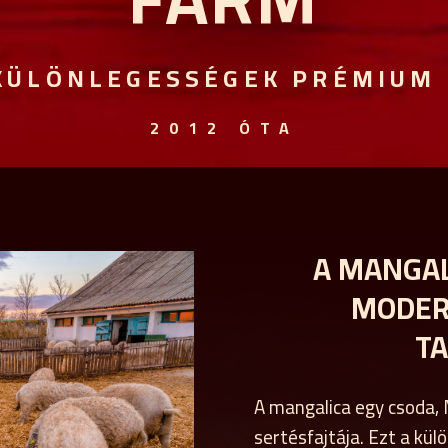
KÜLÖNLEGESSÉGEK PRÉMIUM
2012 ÓTA
A MANGALI
MODER
T
A mangalica egy csoda,
sertésfajtája. Ezt a kü