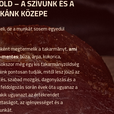
ÖLD – A SZÍVÜNK ÉS A
KÁNK KÖZEPE
eli, de a munkát sosem egyedül
óként megtermelik a takarmányt,
ami
O-mentes
: búza, árpa, kukorica,
 sokszor még egy kis takarmányzöldség
áink pontosan tudják, mitől lesz jóízű az
sütés, szabad mozgás, dagonyázás és a
 feldolgozás során évek óta ugyanaz a
akik ugyanazt az értékrendet
isztaságot, az igényességet és a
unkát.