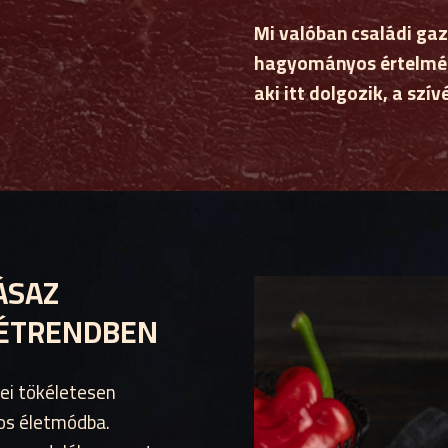
Mi valóban családi ga
hagyományos értelméb
aki itt dolgozik, a szí
ÁSAZ
 ÉTRENDBEN
ei tökéletesen
os életmódba.