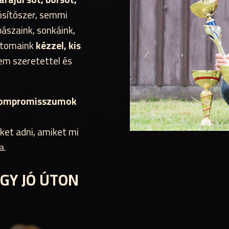
ósítószer, semmi
bászaink, sonkáink,
tétomaink
kézzel, kis
em szeretettel és
 kompromisszumok
eket adni, amiket mi
a.
OGY JÓ ÚTON