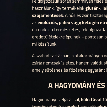
Feldolgozásuk során semmilyen feles
használunk, így termékeink
glutén-, l
szójamentesek
. A hús és zsír tisztasá
az
evolúciós, paleo vagy ketogén ét
étrendek a természetes, feldolgozatla
eredetű ételekre épülnek – pontosan o
mi készítünk.
A szabad tartásban, biotakarmányon n
zsírja nemcsak ízletes, hanem valódi, st
amely sütéshez és főzéshez egyaránt k
A HAGYOMÁNY ÉS
Hagyományos eljárással,
bükkfával f
természetes fűszereket használunk:
p