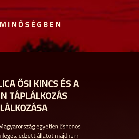
 MINŐSÉGBEN
CA ŐSI KINCS ÉS A
N TÁPLÁLKOZÁS
ALÁLKOZÁSA
 Magyarország egyetlen őshonos
lönleges, edzett állatot majdnem