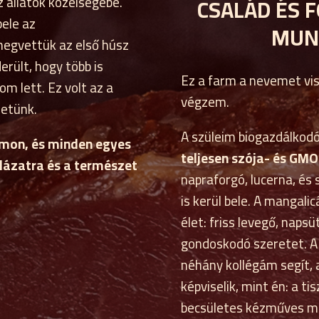
z állatok közelségébe.
CSALÁD ÉS F
ele az
MUN
megvettük az első húsz
rült, hogy több is
Ez a farm a nevemet vis
om lett. Ez volt az a
végzem.
netünk.
A szüleim biogazdálkod
rmon, és minden egyes
teljesen szója- és GM
alázatra és a természet
napraforgó, lucerna, és
is kerül bele. A mangalic
élet: friss levegő, nap
gondoskodó szeretet. A
néhány kollégám segít, 
képviselik, mint én: a t
becsületes kézműves m