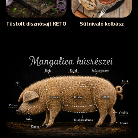
Füstölt disznósajt KETO
Sütnivaló kolbász