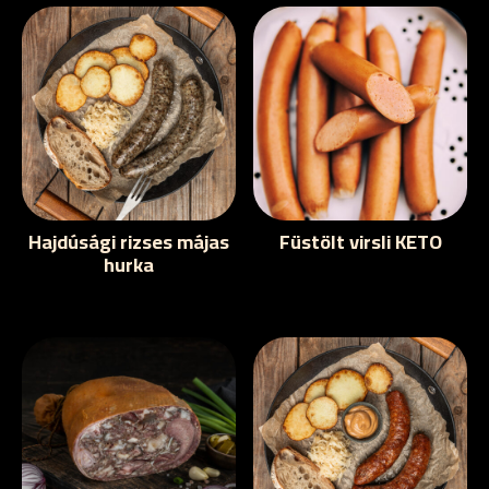
Hajdúsági rizses májas
Füstölt virsli KETO
hurka