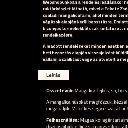
Webshopunkban a rendelés leadásakor ne
raktárkészlet látható, mivel a Fekete Zs
családi mangalicafarm, ahol minden termé
vágások alapján kerül beosztásra. Emiatt
bizonyos termékekből csak korlátozott m
rendelkezésre.
A leadott rendeléseket minden esetben e
heti beosztás alapján visszajelzést küldö
vállalni a szállítást vagy az átvételt a m
Leírás
Összetevők:
Mangalica fejhús, só, bors
A mangalica húsokat megfőzzük, kézzel 
megabáljuk. Mikor kész egy éjszakát hűt
Felhasználása:
Magas kollagéntartalma 
disznósajtunk előidézi a nagyszüleink ál