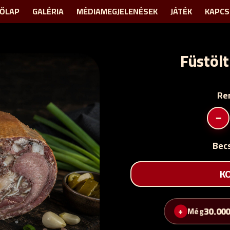
ŐLAP
GALÉRIA
MÉDIAMEGJELENÉSEK
JÁTÉK
KAPCS
Füstölt
Re
−
Becs
K
30.00
Még