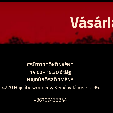
Vásárl
CSÜTÖRTÖKÖNKÉNT
14:00 - 15:30 óráig
HAJDÚBÖSZÖRMÉNY
4220 Hajdúböszörmény, Kemény János krt. 36.
+36709433344