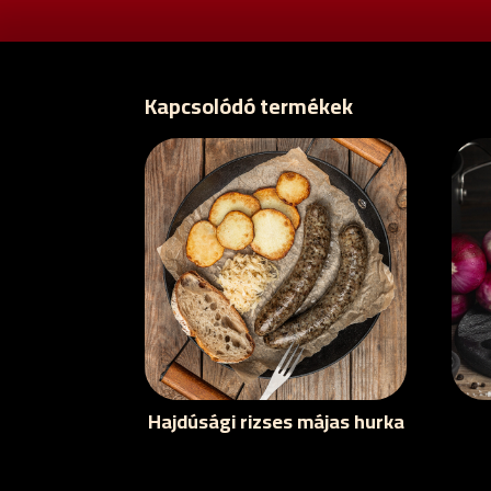
Kapcsolódó termékek
Hajdúsági rizses májas hurka