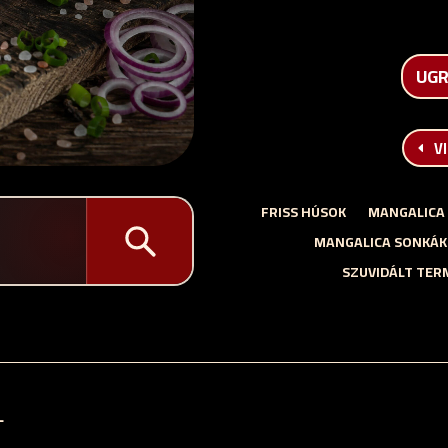
UGR
V
FRISS HÚSOK
MANGALICA
MANGALICA SONKÁK
SZUVIDÁLT TER
L