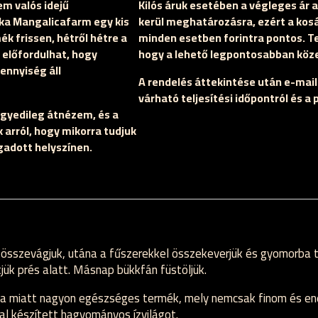
m valós idejű
Kilós áruk esetében a végleges ár 
óka Mangalicafarm egy kis
kerül meghatározásra, ezért a kos
k frissen, hétről hétre a
minden esetben forintra pontos. T
 előfordulhat, hogy
hogy a lehető legpontosabban köze
ennyiség áll
A rendelés áttekintése után e-mail
várható teljesítési időpontról és a 
gyedileg átnézem, és a
k arról, hogy mikorra tudjuk
egadott helyszínen.
összevágjuk, utána a fűszerekkel összekeverjük és gyomorba tö
jük prés alatt. Másnap bükkfán füstöljük.
miatt nagyon egészséges termék, mely nemcsak finom és energi
tal készített hagyományos ízvilágot.