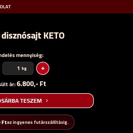
OLAT
 disznósajt KETO
ndelés mennyiség:
Füstölt
+
kg
disznósajt
KETO
6.800,- Ft
ült ár:
mennyiség
OSÁRBA TESZEM
0
Ft
az ingyenes futárszállításig.