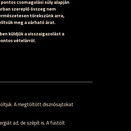
a pontos csomagolási súly alapján
árban szereplő összeg nem
ermészetesen törekszünk arra,
lítsük meg a várható árat.
ben küldjük a visszaigazolást a
pontos vételárról.
ltjük. A megtöltött disznósajtokat
át ad, de szépít is. A füstölt