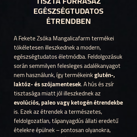
TISZTA FORRÁSAZ
EGÉSZSÉGTUDATOS
ÉTRENDBEN
A Fekete Zsóka Mangalicafarm termékei
tökéletesen illeszkednek a modern,
egészségtudatos életmódba. Feldolgozásuk
során semmilyen felesleges adalékanyagot
nem használunk, így termékeink
glutén-,
laktóz- és szójamentesek
. A hús és zsír
tisztasága miatt jól illeszkednek az
evolúciós, paleo vagy ketogén étrendekbe
is. Ezek az étrendek a természetes,
feldolgozatlan, tápanyagdús állati eredetű
ételekre épülnek – pontosan olyanokra,