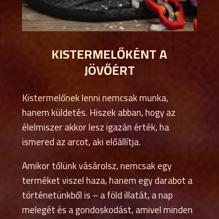
KISTERMELŐKÉNT A
JÖVŐÉRT
Kistermelőnek lenni nemcsak munka,
hanem küldetés. Hiszek abban, hogy az
élelmiszer akkor lesz igazán érték, ha
ismered az arcot, aki előállítja.
Amikor tőlünk vásárolsz, nemcsak egy
terméket viszel haza, hanem egy darabot a
történetünkből is – a föld illatát, a nap
melegét és a gondoskodást, amivel minden