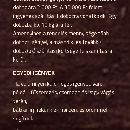
doboz ára 2.000 Ft. A 30.000 Ft feletti
ingyenes szállítás 1 dobozra vonatkozik. Egy
dobozba kb. 10 kg áru fér.
Amennyiben a rendelés mennyisége több
dobozt igényel, a második (és további)
doboz(ok) szállítási költsége felszámításra
kerül.
EGYEDI IGÉNYEK
Ha valamilyen különleges igényed van,
például fűszerezés, csomagolás vagy vágás
terén,
bátran írj nekünk e-mailben, és örömmel
segítünk.