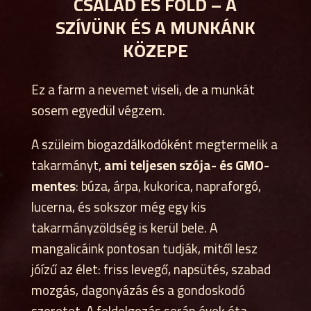
CSALÁD ÉS FÖLD – A
SZÍVÜNK ÉS A MUNKÁNK
KÖZEPE
Ez a farm a nevemet viseli, de a munkát
sosem egyedül végzem.
A szüleim biogazdálkodóként megtermelik a
takarmányt,
ami teljesen szója- és GMO-
mentes
: búza, árpa, kukorica, napraforgó,
lucerna, és sokszor még egy kis
takarmányzöldség is kerül bele. A
mangalicáink pontosan tudják, mitől lesz
jóízű az élet: friss levegő, napsütés, szabad
mozgás, dagonyázás és a gondoskodó
szeretet. A feldolgozás során évek óta