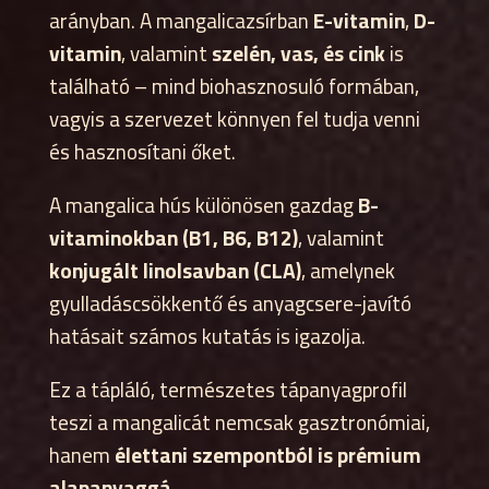
arányban. A mangalicazsírban
E-vitamin
,
D-
vitamin
, valamint
szelén, vas, és cink
is
található – mind biohasznosuló formában,
vagyis a szervezet könnyen fel tudja venni
és hasznosítani őket.
A mangalica hús különösen gazdag
B-
vitaminokban (B1, B6, B12)
, valamint
konjugált linolsavban (CLA)
, amelynek
gyulladáscsökkentő és anyagcsere-javító
hatásait számos kutatás is igazolja.
Ez a tápláló, természetes tápanyagprofil
teszi a mangalicát nemcsak gasztronómiai,
hanem
élettani szempontból is prémium
alapanyaggá
.