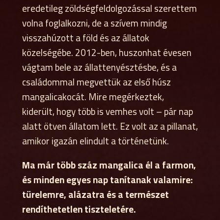
eredetileg zöldségfeldolgozással szerettem
volna foglalkozni, de a szívem mindig
visszahúzott a föld és az állatok
közelségébe. 2012-ben, huszonhat évesen
vágtam bele az állattenyésztésbe, és a
családommal megvettük az első húsz
mangalicakocát. Mire megérkeztek,
kiderült, hogy több is vemhes volt – pár nap
alatt ötven állatom lett. Ez volt az a pillanat,
amikor igazán elindult a történetünk.
Ma már több száz mangalica él a farmon,
és minden egyes nap tanítanak valamire:
türelemre, alázatra és a természet
rendíthetetlen tiszteletére.