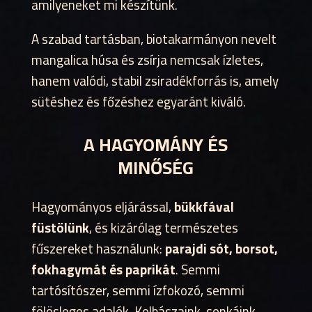
amilyeneket mi készítünk.
A szabad tartásban, biotakarmányon nevelt
mangalica húsa és zsírja nemcsak ízletes,
hanem valódi, stabil zsiradékforrás is, amely
sütéshez és főzéshez egyaránt kiváló.
A HAGYOMÁNY ÉS
MINŐSÉG
Hagyományos eljárással,
bükkfával
füstölünk
, és kizárólag természetes
fűszereket használunk:
parajdi sót, borsot,
fokhagymát és paprikát
. Semmi
tartósítószer, semmi ízfokozó, semmi
fölösleges adalék. Kolbászaink, sonkáink,