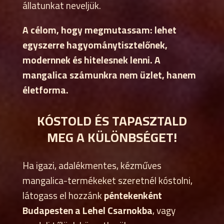
állatunkat neveljük.
A célom, hogy megmutassam: lehet
egyszerre hagyománytisztelőnek,
modernnek és hitelesnek lenni. A
mangalica számunkra nem üzlet, hanem
életforma.
KÓSTOLD ÉS TAPASZTALD
MEG A KÜLÖNBSÉGET!
Ha igazi, adalékmentes, kézműves
mangalica-termékeket szeretnél kóstolni,
látogass el hozzánk
péntekenként
Budapesten a Lehel Csarnokba
, vagy