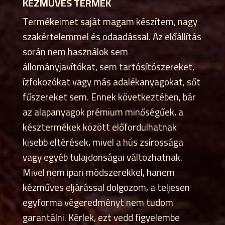
KÉZMŰVES TERMÉK
Termékeimet saját magam készítem, nagy
szakértelemmel és odaadással. Az előállítás
során nem használok sem
állományjavítókat, sem tartósítószereket,
ízfokozókat vagy más adalékanyagokat, sőt
fűszereket sem. Ennek következtében, bár
az alapanyagok prémium minőségűek, a
késztermékek között előfordulhatnak
kisebb eltérések, mivel a hús zsírossága
vagy egyéb tulajdonságai változhatnak.
Mivel nem ipari módszerekkel, hanem
kézműves eljárással dolgozom, a teljesen
egyforma végeredményt nem tudom
garantálni. Kérlek, ezt vedd figyelembe