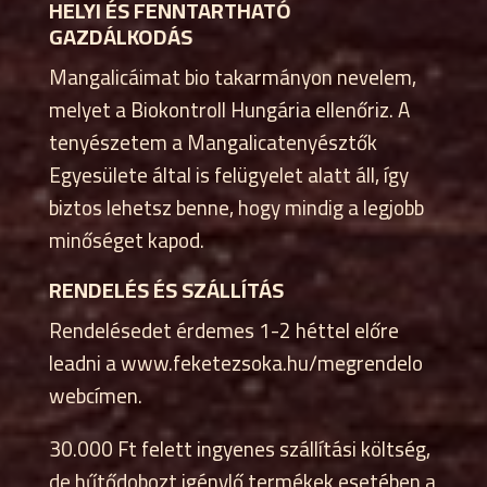
HELYI ÉS FENNTARTHATÓ
GAZDÁLKODÁS
Mangalicáimat bio takarmányon nevelem,
melyet a Biokontroll Hungária ellenőriz. A
tenyészetem a Mangalicatenyésztők
Egyesülete által is felügyelet alatt áll, így
biztos lehetsz benne, hogy mindig a legjobb
minőséget kapod.
RENDELÉS ÉS SZÁLLÍTÁS
Rendelésedet érdemes 1-2 héttel előre
leadni a www.feketezsoka.hu/megrendelo
webcímen.
30.000 Ft felett ingyenes szállítási költség,
de hűtődobozt igénylő termékek esetében a