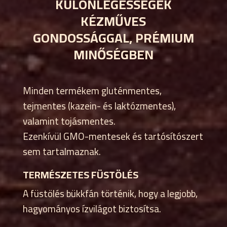
KÜLÖNLEGESSÉGEK
KÉZMŰVES
GONDOSSÁGGAL, PRÉMIUM
MINŐSÉGBEN
Minden termékem gluténmentes,
tejmentes (kazein- és laktózmentes),
valamint tojásmentes.
Ezenkívül GMO-mentesek és tartósítószert
sem tartalmaznak.
TERMÉSZETES FÜSTÖLÉS
A füstölés bükkfán történik, hogy a legjobb,
hagyományos ízvilágot biztosítsa.