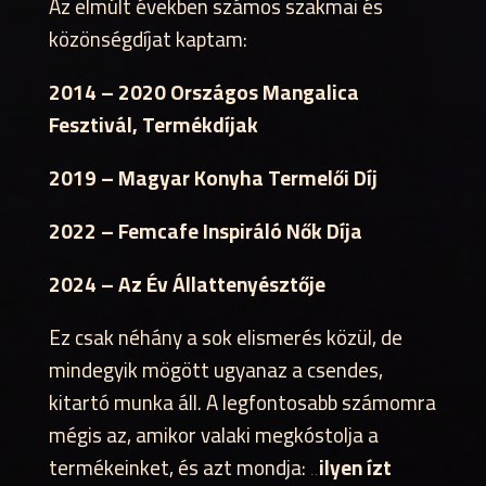
Az elmúlt években számos szakmai és
közönségdíjat kaptam:
2014 – 2020 Országos Mangalica
Fesztivál, Termékdíjak
2019 – Magyar Konyha Termelői Díj
2022 – Femcafe Inspiráló Nők Díja
2024 – Az Év Állattenyésztője
Ez csak néhány a sok elismerés közül, de
mindegyik mögött ugyanaz a csendes,
kitartó munka áll. A legfontosabb számomra
mégis az, amikor valaki megkóstolja a
termékeinket, és azt mondja:
„ilyen ízt