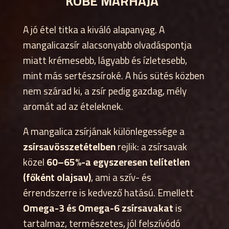
KOBE MARHÁJA”
A jó étel titka a kiváló alapanyag. A
mangalicazsír alacsonyabb olvadáspontja
miatt krémesebb, lágyabb és ízletesebb,
mint más sertészsíroké. A hús sütés közben
nem szárad ki, a zsír pedig gazdag, mély
aromát ad az ételeknek.
A mangalica zsírjának különlegessége a
zsírsavösszetételben
rejlik: a zsírsavak
közel
60–65%-a egyszeresen telítetlen
(főként olajsav)
, ami a szív- és
érrendszerre is kedvező hatású. Emellett
Omega-3 és Omega-6 zsírsavakat
is
tartalmaz, természetes, jól felszívódó