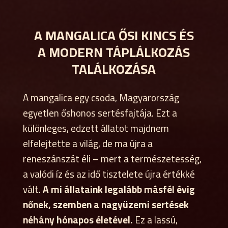
A MANGALICA ŐSI KINCS ÉS
A MODERN TÁPLÁLKOZÁS
TALÁLKOZÁSA
A mangalica egy csoda, Magyarország
egyetlen őshonos sertésfajtája. Ezt a
különleges, edzett állatot majdnem
elfelejtette a világ, de ma újra a
reneszánszát éli – mert a természetesség,
a valódi íz és az idő tisztelete újra értékké
vált.
A mi állataink legalább másfél évig
nőnek, szemben a nagyüzemi sertések
néhány hónapos életével.
Ez a lassú,