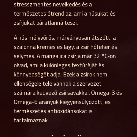
stresszmentes nevelkedés és a
természetes étrend az, ami a húsukat és
zsírjukat páratlanná teszi.
A hús mélyvörös, márványosan átszőtt, a
szalonna krémes és lágy, a zsír hófehér és
selymes. A mangalica zsírja már 32 °C-on
olvad, ami a különleges textúráját és
könnyedségét adja. Ezek a zsírok nem
ellenségek: tele vannak a szervezet
számára kedvező zsírsavakkal, Omega-3 és
Omega-6 arányuk kiegyensúlyozott, és
természetes antioxidánsokat is
tartalmaznak.