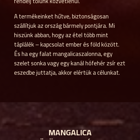
rendelj tőlünk közvetlenül.
A termékeinket hűtve, biztonságosan
szállítjuk az ország bármely pontjára. Mi
hiszünk abban, hogy az étel több mint
táplálék – kapcsolat ember és föld között.
És ha egy falat mangalicaszalonna, egy
szelet sonka vagy egy kanál hófehér zsír ezt
eszedbe juttatja, akkor elértük a célunkat.
MANGALICA