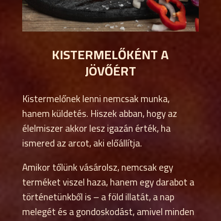
KISTERMELŐKÉNT A
JÖVŐÉRT
Kistermelőnek lenni nemcsak munka,
hanem küldetés. Hiszek abban, hogy az
élelmiszer akkor lesz igazán érték, ha
ismered az arcot, aki előállítja.
Amikor tőlünk vásárolsz, nemcsak egy
terméket viszel haza, hanem egy darabot a
történetünkből is – a föld illatát, a nap
melegét és a gondoskodást, amivel minden