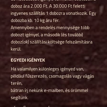
doboz ára 2.000 Ft. A 30.000 Ft feletti
ingyenes szállítás 1 dobozra vonatkozik. Egy
dobozba kb. 10 kg áru fér.
Amennyiben a rendelés mennyisége több
dobozt igényel, a második (és további)
doboz(ok) szállítási költsége felszámításra
kerül.
EGYEDI IGÉNYEK
Ha valamilyen különleges igényed van,
például fűszerezés, csomagolás vagy vágás
terén,
bátran írj nekünk e-mailben, és örömmel
segítünk.