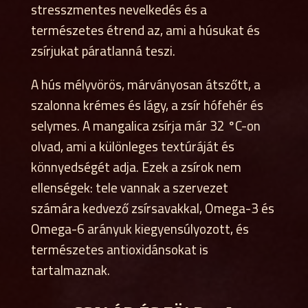
stresszmentes nevelkedés és a
természetes étrend az, ami a húsukat és
zsírjukat páratlanná teszi.
A hús mélyvörös, márványosan átszőtt, a
szalonna krémes és lágy, a zsír hófehér és
selymes. A mangalica zsírja már 32 °C-on
olvad, ami a különleges textúráját és
könnyedségét adja. Ezek a zsírok nem
ellenségek: tele vannak a szervezet
számára kedvező zsírsavakkal, Omega-3 és
Omega-6 arányuk kiegyensúlyozott, és
természetes antioxidánsokat is
tartalmaznak.