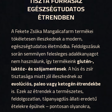
TISZTA FORRÁSAZ
EGÉSZSÉGTUDATOS
ÉTRENDBEN
A Fekete Zsóka Mangalicafarm termékei
tökéletesen illeszkednek a modern,
egészségtudatos életmódba. Feldolgozásuk
során semmilyen felesleges adalékanyagot
nem használunk, így termékeink
glutén-,
laktóz- és szójamentesek
. A hús és zsír
tisztasága miatt jól illeszkednek az
evolúciós, paleo vagy ketogén étrendekbe
is. Ezek az étrendek a természetes,
feldolgozatlan, tápanyagdús állati eredetű
ételekre épülnek – pontosan olyanokra,