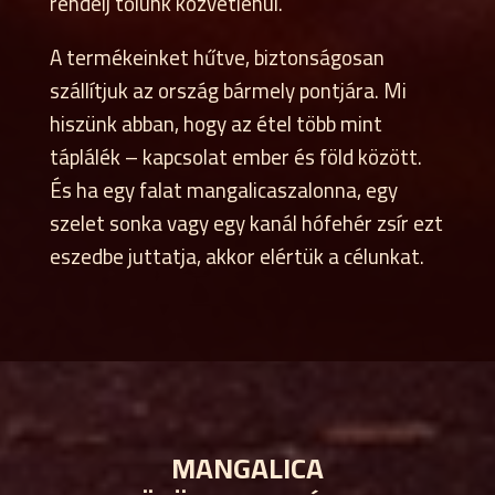
rendelj tőlünk közvetlenül.
A termékeinket hűtve, biztonságosan
szállítjuk az ország bármely pontjára. Mi
hiszünk abban, hogy az étel több mint
táplálék – kapcsolat ember és föld között.
És ha egy falat mangalicaszalonna, egy
szelet sonka vagy egy kanál hófehér zsír ezt
eszedbe juttatja, akkor elértük a célunkat.
MANGALICA