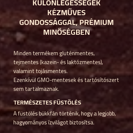
KÜLÖNLEGESSÉGEK
KÉZMŰVES
GONDOSSÁGGAL, PRÉMIUM
MINŐSÉGBEN
Minden termékem gluténmentes,
tejmentes (kazein- és laktózmentes),
valamint tojásmentes.
Ezenkívül GMO-mentesek és tartósítószert
sem tartalmaznak.
TERMÉSZETES FÜSTÖLÉS
A füstölés bükkfán történik, hogy a legjobb,
hagyományos ízvilágot biztosítsa.