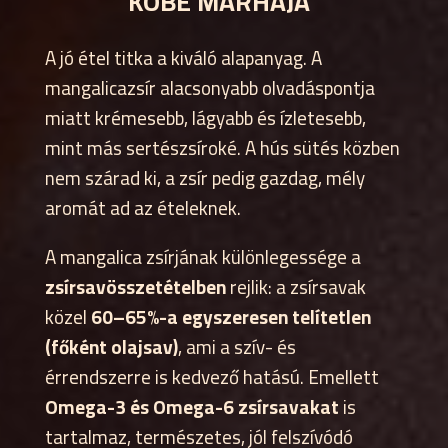
KOBE MARHÁJA”
A jó étel titka a kiváló alapanyag. A
mangalicazsír alacsonyabb olvadáspontja
miatt krémesebb, lágyabb és ízletesebb,
mint más sertészsíroké. A hús sütés közben
nem szárad ki, a zsír pedig gazdag, mély
aromát ad az ételeknek.
A mangalica zsírjának különlegessége a
zsírsavösszetételben
rejlik: a zsírsavak
közel
60–65%-a egyszeresen telítetlen
(főként olajsav)
, ami a szív- és
érrendszerre is kedvező hatású. Emellett
Omega-3 és Omega-6 zsírsavakat
is
tartalmaz, természetes, jól felszívódó