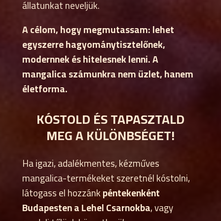
állatunkat neveljük.
A célom, hogy megmutassam: lehet
egyszerre hagyománytisztelőnek,
modernnek és hitelesnek lenni. A
mangalica számunkra nem üzlet, hanem
életforma.
KÓSTOLD ÉS TAPASZTALD
MEG A KÜLÖNBSÉGET!
Ha igazi, adalékmentes, kézműves
mangalica-termékeket szeretnél kóstolni,
látogass el hozzánk
péntekenként
Budapesten a Lehel Csarnokba
, vagy