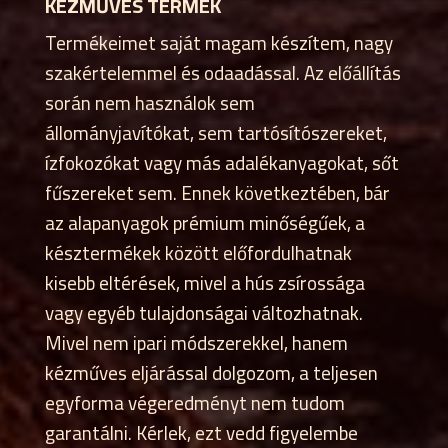
KÉZMŰVES TERMÉK
Termékeimet saját magam készítem, nagy
szakértelemmel és odaadással. Az előállítás
során nem használok sem
állományjavítókat, sem tartósítószereket,
ízfokozókat vagy más adalékanyagokat, sőt
fűszereket sem. Ennek következtében, bár
az alapanyagok prémium minőségűek, a
késztermékek között előfordulhatnak
kisebb eltérések, mivel a hús zsírossága
vagy egyéb tulajdonságai változhatnak.
Mivel nem ipari módszerekkel, hanem
kézműves eljárással dolgozom, a teljesen
egyforma végeredményt nem tudom
garantálni. Kérlek, ezt vedd figyelembe