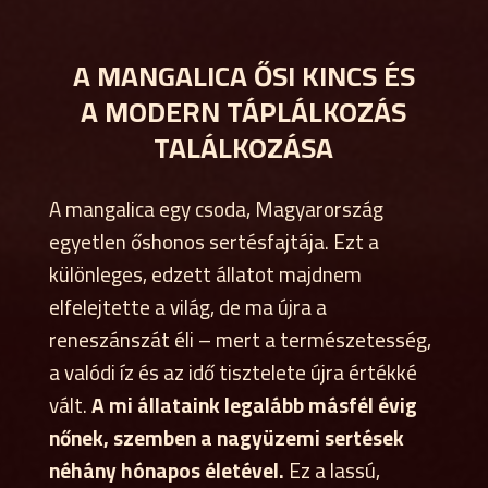
A MANGALICA ŐSI KINCS ÉS
A MODERN TÁPLÁLKOZÁS
TALÁLKOZÁSA
A mangalica egy csoda, Magyarország
egyetlen őshonos sertésfajtája. Ezt a
különleges, edzett állatot majdnem
elfelejtette a világ, de ma újra a
reneszánszát éli – mert a természetesség,
a valódi íz és az idő tisztelete újra értékké
vált.
A mi állataink legalább másfél évig
nőnek, szemben a nagyüzemi sertések
néhány hónapos életével.
Ez a lassú,