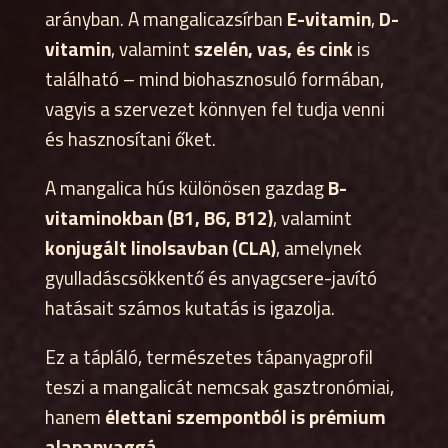
arányban. A mangalicazsírban
E-vitamin
,
D-
vitamin
, valamint
szelén, vas, és cink
is
található – mind biohasznosuló formában,
vagyis a szervezet könnyen fel tudja venni
és hasznosítani őket.
A mangalica hús különösen gazdag
B-
vitaminokban (B1, B6, B12)
, valamint
konjugált linolsavban (CLA)
, amelynek
gyulladáscsökkentő és anyagcsere-javító
hatásait számos kutatás is igazolja.
Ez a tápláló, természetes tápanyagprofil
teszi a mangalicát nemcsak gasztronómiai,
hanem
élettani szempontból is prémium
alapanyaggá
.