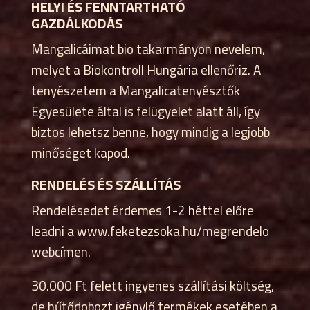
HELYI ÉS FENNTARTHATÓ
GAZDÁLKODÁS
Mangalicáimat bio takarmányon nevelem,
melyet a Biokontroll Hungária ellenőriz. A
tenyészetem a Mangalicatenyésztők
Egyesülete által is felügyelet alatt áll, így
biztos lehetsz benne, hogy mindig a legjobb
minőséget kapod.
RENDELÉS ÉS SZÁLLÍTÁS
Rendelésedet érdemes 1-2 héttel előre
leadni a www.feketezsoka.hu/megrendelo
webcímen.
30.000 Ft felett ingyenes szállítási költség,
de hűtődobozt igénylő termékek esetében a