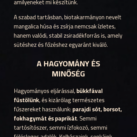
amilyeneket mi készítünk.
A szabad tartásban, biotakarmányon nevelt
mangalica húsa és zsírja nemcsak ízletes,
hanem valódi, stabil zsiradékforrás is, amely
sütéshez és főzéshez egyaránt kiváló.
A HAGYOMÁNY ÉS
MINŐSÉG
Hagyományos eljárással,
bükkfával
füstölünk
, és kizárólag természetes
fűszereket használunk:
parajdi sót, borsot,
fokhagymát és paprikát
. Semmi
tartósítószer, semmi ízfokozó, semmi
fölösleges adalék. Kolbászaink, sonkáink,