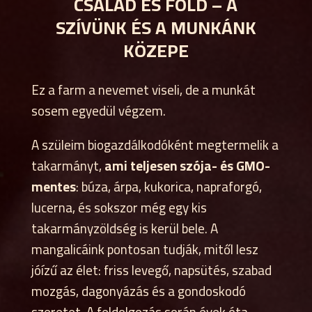
CSALÁD ÉS FÖLD – A
SZÍVÜNK ÉS A MUNKÁNK
KÖZEPE
Ez a farm a nevemet viseli, de a munkát
sosem egyedül végzem.
A szüleim biogazdálkodóként megtermelik a
takarmányt,
ami teljesen szója- és GMO-
mentes
: búza, árpa, kukorica, napraforgó,
lucerna, és sokszor még egy kis
takarmányzöldség is kerül bele. A
mangalicáink pontosan tudják, mitől lesz
jóízű az élet: friss levegő, napsütés, szabad
mozgás, dagonyázás és a gondoskodó
szeretet. A feldolgozás során évek óta