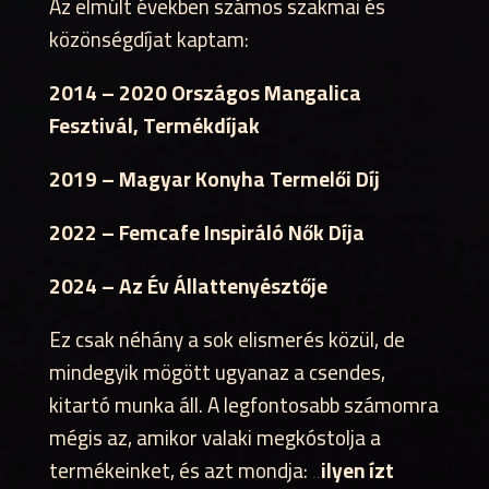
Az elmúlt években számos szakmai és
közönségdíjat kaptam:
2014 – 2020 Országos Mangalica
Fesztivál, Termékdíjak
2019 – Magyar Konyha Termelői Díj
2022 – Femcafe Inspiráló Nők Díja
2024 – Az Év Állattenyésztője
Ez csak néhány a sok elismerés közül, de
mindegyik mögött ugyanaz a csendes,
kitartó munka áll. A legfontosabb számomra
mégis az, amikor valaki megkóstolja a
termékeinket, és azt mondja:
„ilyen ízt