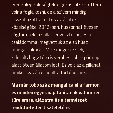
eredetileg zöldségfeldolgozással szerettem
volna foglalkozni, de a szívem mindig
visszahúzott a föld és az állatok
közelségébe. 2012-ben, huszonhat évesen
vágtam bele az állattenyésztésbe, és a
családommal megvettük az első húsz
mangalicakocát. Mire megérkeztek,
kiderült, hogy több is vemhes volt – pár nap
alatt ötven állatom lett. Ez volt az a pillanat,
amikor igazán elindult a történetünk.
Ma már több száz mangalica él a farmon,
és minden egyes nap tanítanak valamire:
türelemre, alázatra és a természet
rendíthetetlen tiszteletére.