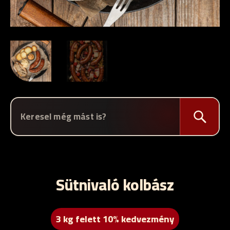
Sütnivaló kolbász
3 kg felett 10% kedvezmény