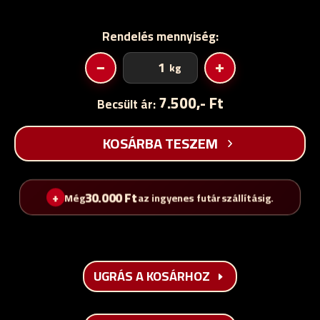
Rendelés mennyiség:
Sütnivaló
−
+
kg
kolbász
mennyiség
7.500,- Ft
Becsült ár:
KOSÁRBA TESZEM
30.000
Ft
Még
az ingyenes futárszállításig.
UGRÁS A KOSÁRHOZ