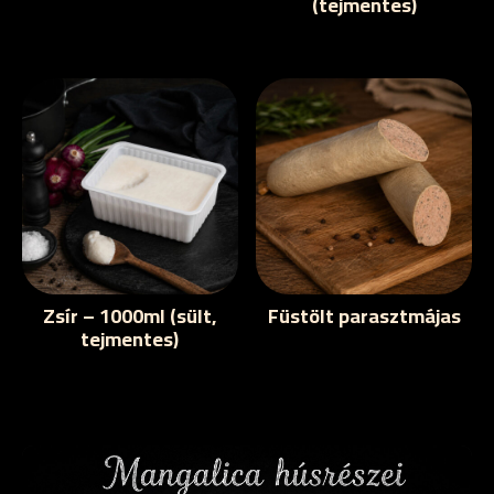
(tejmentes)
Zsír – 1000ml (sült,
Füstölt parasztmájas
tejmentes)