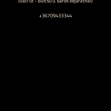
(Váci út - Bulcsú u. sarok bejáratnál)
+36709433344