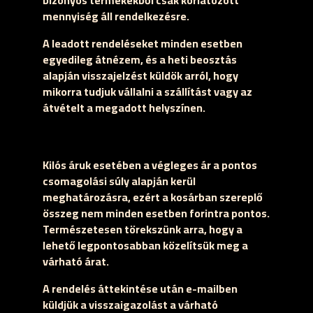
bizonyos termékekből csak korlátozott
mennyiség áll rendelkezésre.
A leadott rendeléseket minden esetben
egyedileg átnézem, és a heti beosztás
alapján visszajelzést küldök arról, hogy
mikorra tudjuk vállalni a szállítást vagy az
átvételt a megadott helyszínen.
Kilós áruk esetében a végleges ár a pontos
csomagolási súly alapján kerül
meghatározásra, ezért a kosárban szereplő
összeg nem minden esetben forintra pontos.
Természetesen törekszünk arra, hogy a
lehető legpontosabban közelítsük meg a
várható árat.
A rendelés áttekintése után e-mailben
küldjük a visszaigazolást a várható