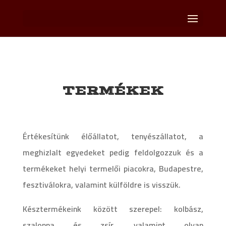
TERMÉKEK
Értékesítünk élőállatot, tenyészállatot, a
meghizlalt egyedeket pedig feldolgozzuk és a
termékeket helyi termelői piacokra, Budapestre,
fesztiválokra, valamint külföldre is visszük.
Késztermékeink között szerepel: kolbász,
szalonna és zsír, valamint olyan