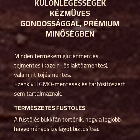
KÜLÖNLEGESSÉGEK
KÉZMŰVES
GONDOSSÁGGAL, PRÉMIUM
MINŐSÉGBEN
Minden termékem gluténmentes,
tejmentes (kazein- és laktózmentes),
valamint tojásmentes.
Ezenkívül GMO-mentesek és tartósítószert
sem tartalmaznak.
TERMÉSZETES FÜSTÖLÉS
A füstölés bükkfán történik, hogy a legjobb,
hagyományos ízvilágot biztosítsa.