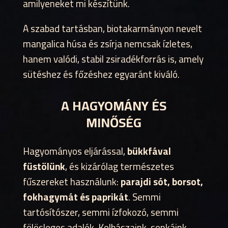
amilyeneket mi készítünk.
A szabad tartásban, biotakarmányon nevelt
mangalica húsa és zsírja nemcsak ízletes,
hanem valódi, stabil zsiradékforrás is, amely
sütéshez és főzéshez egyaránt kiváló.
A HAGYOMÁNY ÉS
MINŐSÉG
Hagyományos eljárással,
bükkfával
füstölünk
, és kizárólag természetes
fűszereket használunk:
parajdi sót, borsot,
fokhagymát és paprikát
. Semmi
tartósítószer, semmi ízfokozó, semmi
fölösleges adalék. Kolbászaink, sonkáink,