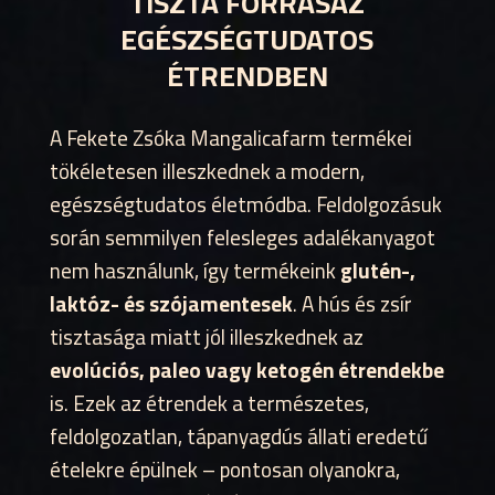
TISZTA FORRÁSAZ
EGÉSZSÉGTUDATOS
ÉTRENDBEN
A Fekete Zsóka Mangalicafarm termékei
tökéletesen illeszkednek a modern,
egészségtudatos életmódba. Feldolgozásuk
során semmilyen felesleges adalékanyagot
nem használunk, így termékeink
glutén-,
laktóz- és szójamentesek
. A hús és zsír
tisztasága miatt jól illeszkednek az
evolúciós, paleo vagy ketogén étrendekbe
is. Ezek az étrendek a természetes,
feldolgozatlan, tápanyagdús állati eredetű
ételekre épülnek – pontosan olyanokra,