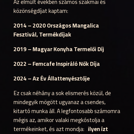
Az elmúlt években számos szakmai és
közönségdíjat kaptam:
2014 – 2020 Országos Mangalica
Fesztivál, Termékdíjak
2019 – Magyar Konyha Termelői Díj
2022 – Femcafe Inspiráló Nők Díja
2024 – Az Év Állattenyésztője
Ez csak néhány a sok elismerés közül, de
mindegyik mögött ugyanaz a csendes,
kitartó munka áll. A legfontosabb számomra
mégis az, amikor valaki megkóstolja a
termékeinket, és azt mondja:
„ilyen ízt