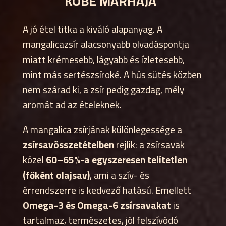
KOBE MARHÁJA”
A jó étel titka a kiváló alapanyag. A
mangalicazsír alacsonyabb olvadáspontja
miatt krémesebb, lágyabb és ízletesebb,
mint más sertészsíroké. A hús sütés közben
nem szárad ki, a zsír pedig gazdag, mély
aromát ad az ételeknek.
A mangalica zsírjának különlegessége a
zsírsavösszetételben
rejlik: a zsírsavak
közel
60–65%-a egyszeresen telítetlen
(főként olajsav)
, ami a szív- és
érrendszerre is kedvező hatású. Emellett
Omega-3 és Omega-6 zsírsavakat
is
tartalmaz, természetes, jól felszívódó