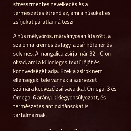
stresszmentes nevelkedés és a
természetes étrend az, ami a húsukat és
zsírjukat páratlanná teszi.
A hús mélyvörös, márványosan átszőtt, a
szalonna krémes és lágy, a zsír hófehér és
selymes. A mangalica zsírja már 32 °C-on
olvad, ami a különleges textúráját és
könnyedségét adja. Ezek a zsírok nem
ellenségek: tele vannak a szervezet
számára kedvező zsírsavakkal, Omega-3 és
Omega-6 arányuk kiegyensúlyozott, és
természetes antioxidánsokat is
tartalmaznak.