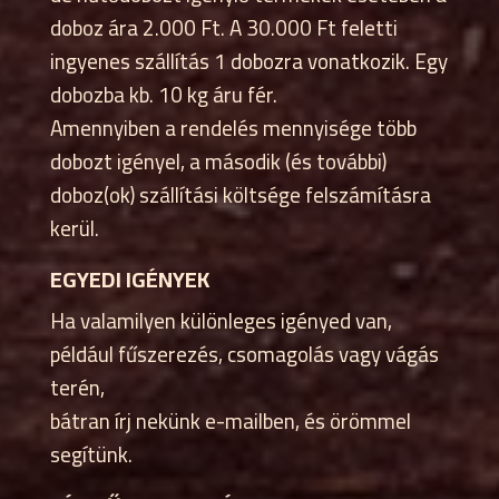
doboz ára 2.000 Ft. A 30.000 Ft feletti
ingyenes szállítás 1 dobozra vonatkozik. Egy
dobozba kb. 10 kg áru fér.
Amennyiben a rendelés mennyisége több
dobozt igényel, a második (és további)
doboz(ok) szállítási költsége felszámításra
kerül.
EGYEDI IGÉNYEK
Ha valamilyen különleges igényed van,
például fűszerezés, csomagolás vagy vágás
terén,
bátran írj nekünk e-mailben, és örömmel
segítünk.