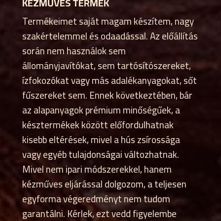
KÉZMŰVES TERMÉK
Termékeimet saját magam készítem, nagy
szakértelemmel és odaadással. Az előállítás
során nem használok sem
állományjavítókat, sem tartósítószereket,
ízfokozókat vagy más adalékanyagokat, sőt
fűszereket sem. Ennek következtében, bár
az alapanyagok prémium minőségűek, a
késztermékek között előfordulhatnak
kisebb eltérések, mivel a hús zsírossága
vagy egyéb tulajdonságai változhatnak.
Mivel nem ipari módszerekkel, hanem
kézműves eljárással dolgozom, a teljesen
egyforma végeredményt nem tudom
garantálni. Kérlek, ezt vedd figyelembe