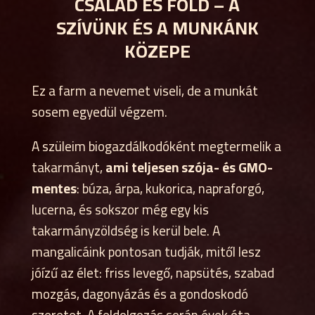
CSALÁD ÉS FÖLD – A
SZÍVÜNK ÉS A MUNKÁNK
KÖZEPE
Ez a farm a nevemet viseli, de a munkát
sosem egyedül végzem.
A szüleim biogazdálkodóként megtermelik a
takarmányt,
ami teljesen szója- és GMO-
mentes
: búza, árpa, kukorica, napraforgó,
lucerna, és sokszor még egy kis
takarmányzöldség is kerül bele. A
mangalicáink pontosan tudják, mitől lesz
jóízű az élet: friss levegő, napsütés, szabad
mozgás, dagonyázás és a gondoskodó
szeretet. A feldolgozás során évek óta