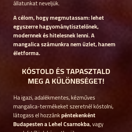
állatunkat neveljük.
A célom, hogy megmutassam: lehet
egyszerre hagyománytisztelőnek,
modernnek és hitelesnek lenni. A
mangalica számunkra nem üzlet, hanem
életforma.
KÓSTOLD ÉS TAPASZTALD
MEG A KÜLÖNBSÉGET!
Ha igazi, adalékmentes, kézműves
mangalica-termékeket szeretnél kóstolni,
látogass el hozzánk
péntekenként
Budapesten a Lehel Csarnokba
, vagy