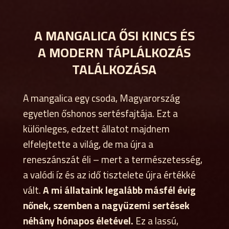
A MANGALICA ŐSI KINCS ÉS
A MODERN TÁPLÁLKOZÁS
TALÁLKOZÁSA
A mangalica egy csoda, Magyarország
egyetlen őshonos sertésfajtája. Ezt a
különleges, edzett állatot majdnem
elfelejtette a világ, de ma újra a
reneszánszát éli – mert a természetesség,
a valódi íz és az idő tisztelete újra értékké
vált.
A mi állataink legalább másfél évig
nőnek, szemben a nagyüzemi sertések
néhány hónapos életével.
Ez a lassú,