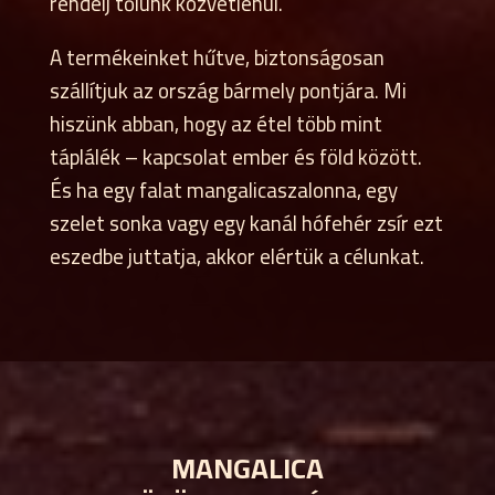
rendelj tőlünk közvetlenül.
A termékeinket hűtve, biztonságosan
szállítjuk az ország bármely pontjára. Mi
hiszünk abban, hogy az étel több mint
táplálék – kapcsolat ember és föld között.
És ha egy falat mangalicaszalonna, egy
szelet sonka vagy egy kanál hófehér zsír ezt
eszedbe juttatja, akkor elértük a célunkat.
MANGALICA