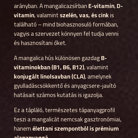
arányban. A mangalicazsírban
E-vitamin
,
D-
vitamin
, valamint
szelén, vas, és cink
is
található – mind biohasznosuló formában,
vagyis a szervezet könnyen fel tudja venni
és hasznosítani őket.
A mangalica hús különösen gazdag
B-
vitaminokban (B1, B6, B12)
, valamint
konjugált linolsavban (CLA)
, amelynek
gyulladáscsökkentő és anyagcsere-javító
hatásait számos kutatás is igazolja.
Ez a tápláló, természetes tápanyagprofil
teszi a mangalicát nemcsak gasztronómiai,
hanem
élettani szempontból is prémium
alapanyaggá
.