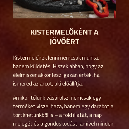
KISTERMELŐKÉNT A
JÖVŐÉRT
Kistermelőnek lenni nemcsak munka,
hanem küldetés. Hiszek abban, hogy az
élelmiszer akkor lesz igazán érték, ha
ismered az arcot, aki előállítja.
Amikor tőlünk vásárolsz, nemcsak egy
terméket viszel haza, hanem egy darabot a
történetünkből is – a föld illatát, a nap
melegét és a gondoskodást, amivel minden