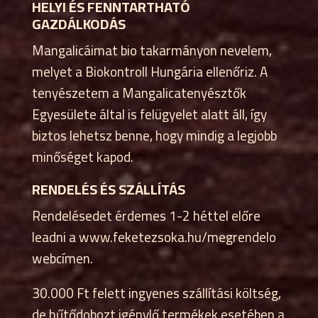
HELYI ÉS FENNTARTHATÓ
GAZDÁLKODÁS
Mangalicáimat bio takarmányon nevelem,
melyet a Biokontroll Hungária ellenőriz. A
tenyészetem a Mangalicatenyésztők
Egyesülete által is felügyelet alatt áll, így
biztos lehetsz benne, hogy mindig a legjobb
minőséget kapod.
RENDELÉS ÉS SZÁLLÍTÁS
Rendelésedet érdemes 1-2 héttel előre
leadni a www.feketezsoka.hu/megrendelo
webcímen.
30.000 Ft felett ingyenes szállítási költség,
de hűtődobozt igénylő termékek esetében a