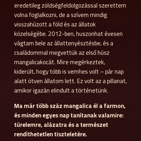
eredetileg zöldségfeldolgozással szerettem
volna foglalkozni, de a szívem mindig
visszahúzott a föld és az állatok
közelségébe. 2012-ben, huszonhat évesen
vágtam bele az állattenyésztésbe, és a
családommal megvettük az első húsz
mangalicakocát. Mire megérkeztek,
kiderült, hogy több is vemhes volt – pár nap
alatt ötven állatom lett. Ez volt az a pillanat,
amikor igazán elindult a történetünk.
Ma már több száz mangalica él a farmon,
és minden egyes nap tanítanak valamire:
türelemre, alázatra és a természet
rendíthetetlen tiszteletére.