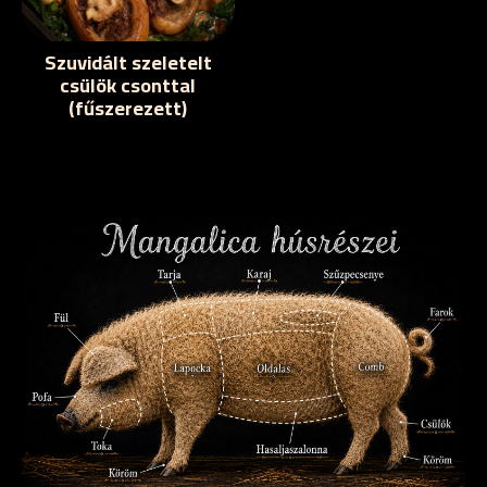
Szuvidált szeletelt
csülök csonttal
(fűszerezett)