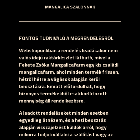
MANGALICA SZALONNÁK
FONTOS TUDNIVALÓ A MEGRENDELÉSRŐL
Webshopunkban a rendelés leadásakor nem
valós idejű raktárkészlet látható, mivel a
Fekete Zsóka Mangalicafarm egy kis családi
mangalicafarm, ahol minden termék frissen,
hétről hétre a vágások alapján kerül
beosztásra. Emiatt előfordulhat, hogy
bizonyos termékekből csak korlátozott
mennyiség áll rendelkezésre.
A leadott rendeléseket minden esetben
egyedileg átnézem, és a heti beosztás
alapján visszajelzést küldök arról, hogy
mikorra tudjuk vállalni a szállítást vagy az