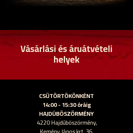
Vásárlási és áruátvételi
helyek
CSÜTÖRTÖKÖNKÉNT
14:00 - 15:30 óráig
HAJDÚBÖSZÖRMÉNY
4220 Hajdúböszörmény,
Kemény János krt. 36.