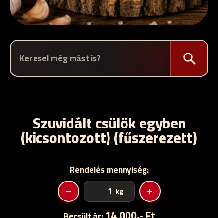
Szuvidált csülök egyben
(kicsontozott) (fűszerezett)
Rendelés mennyiség:
Szuvidált
−
+
kg
csülök
egyben
14.000,- Ft
Becsült ár: