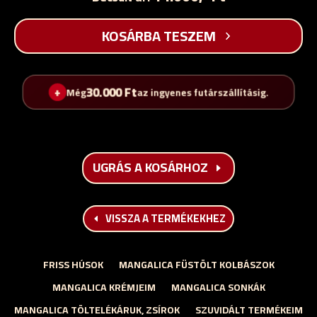
(kicsontozott)
(fűszerezett)
KOSÁRBA TESZEM
mennyiség
30.000
Ft
Még
az ingyenes futárszállításig.
UGRÁS A KOSÁRHOZ
VISSZA A TERMÉKEKHEZ
FRISS HÚSOK
MANGALICA FÜSTÖLT KOLBÁSZOK
MANGALICA KRÉMJEIM
MANGALICA SONKÁK
MANGALICA TÖLTELÉKÁRUK, ZSÍROK
SZUVIDÁLT TERMÉKEIM